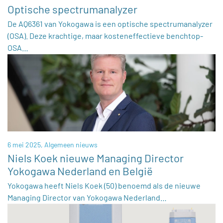
Optische spectrumanalyzer
De AQ6361 van Yokogawa is een optische spectrumanalyzer
(OSA). Deze krachtige, maar kosteneffectieve benchtop-
OSA…
6 mei 2025,
Algemeen nieuws
Niels Koek nieuwe Managing Director
Yokogawa Nederland en België
Yokogawa heeft Niels Koek (50) benoemd als de nieuwe
Managing Director van Yokogawa Nederland…