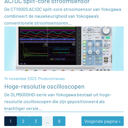
AC/DC split-core stroomsensor
De CT1000S AC/DC split-core stroomsensor van Yokogawa
combineert de nauwkeurigheid van Yokogawa’s
conventionele stroomsensoren…
14 november 2023,
Productnieuws
Hoge-resolutie oscilloscopen
De DLM5000HD-serie van Yokogawa bestaat uit hoge-
resolutie oscilloscopen die zijn gepositioneerd als
krachtiger versie…
1
2
3
…
9
Volgende pagina »