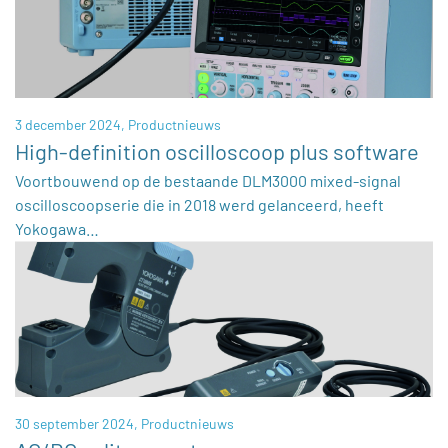
3 december 2024,
Productnieuws
High-definition oscilloscoop plus software
Voortbouwend op de bestaande DLM3000 mixed-signal
oscilloscoopserie die in 2018 werd gelanceerd, heeft
Yokogawa…
30 september 2024,
Productnieuws