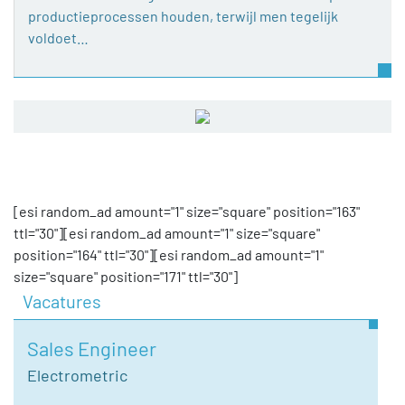
productieprocessen houden, terwijl men tegelijk
voldoet…
[esi random_ad amount="1" size="square" position="163"
ttl="30"][esi random_ad amount="1" size="square"
position="164" ttl="30"][esi random_ad amount="1"
size="square" position="171" ttl="30"]
Vacatures
Sales Engineer
Electrometric