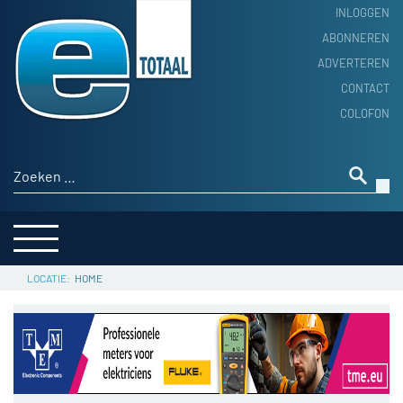
INLOGGEN
ABONNEREN
ADVERTEREN
HOME
CONTACT
PRODUCTNIEUWS
COLOFON
ACHTERGROND
ALGEMEEN NIEUWS
Zoeken naar:
THEMA’S
LEVERANCIERSGIDS
SERVICE
HOME