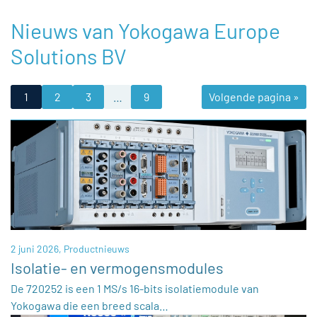
Nieuws van Yokogawa Europe
Solutions BV
1
2
3
…
9
Volgende pagina »
2 juni 2026,
Productnieuws
Isolatie- en vermogensmodules
De 720252 is een 1 MS/s 16-bits isolatiemodule van
Yokogawa die een breed scala…