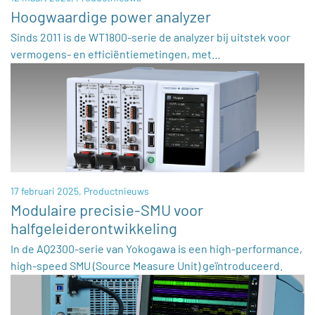
Hoogwaardige power analyzer
Sinds 2011 is de WT1800-serie de analyzer bij uitstek voor
vermogens- en efficiëntiemetingen, met…
17 februari 2025,
Productnieuws
Modulaire precisie-SMU voor
halfgeleiderontwikkeling
In de AQ2300-serie van Yokogawa is een high-performance,
high-speed SMU (Source Measure Unit) geïntroduceerd.