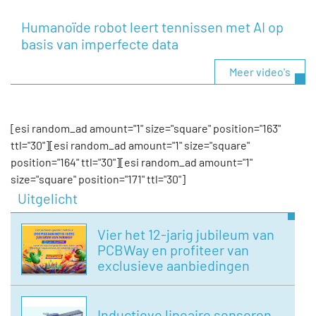
Humanoïde robot leert tennissen met AI op
basis van imperfecte data
Meer video's
[esi random_ad amount="1" size="square" position="163"
ttl="30"][esi random_ad amount="1" size="square"
position="164" ttl="30"][esi random_ad amount="1"
size="square" position="171" ttl="30"]
Uitgelicht
Vier het 12-jarig jubileum van
PCBWay en profiteer van
exclusieve aanbiedingen
Inductieve lineaire sensoren