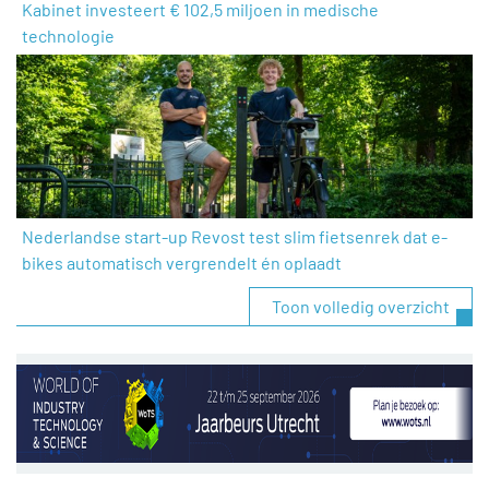
Kabinet investeert € 102,5 miljoen in medische
technologie
Nederlandse start-up Revost test slim fietsenrek dat e-
bikes automatisch vergrendelt én oplaadt
Toon volledig overzicht