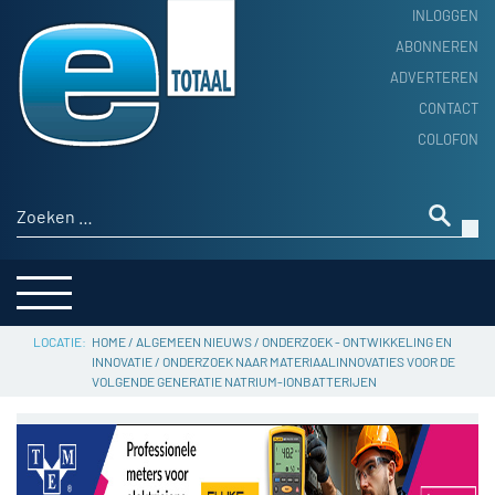
INLOGGEN
ABONNEREN
ADVERTEREN
HOME
CONTACT
PRODUCTNIEUWS
COLOFON
ACHTERGROND
ALGEMEEN NIEUWS
Zoeken naar:
THEMA’S
LEVERANCIERSGIDS
SERVICE
HOME
/
ALGEMEEN NIEUWS
/
ONDERZOEK - ONTWIKKELING EN
INNOVATIE
/
ONDERZOEK NAAR MATERIAALINNOVATIES VOOR DE
VOLGENDE GENERATIE NATRIUM-IONBATTERIJEN