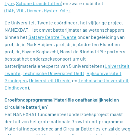
Lyte
,
Schone brandstoffen
) en zware mobiliteit
(
DAF
,
VDL
,
Damen
,
Hyster-Yale
).
De Universiteit Twente coördineert het vijfjarige project
NANEXBAT. Het omvat batterijmateriaalwetenschappers
binnen het
Battery Centre Twente
onder begeleiding van
prof. dr. ir. Mark Huijben, prof. dr. ir. Andre ten Elshof en
prof. dr. Payam Kaghazchi. Naast de 8 industriële partners
bestaat het onderzoeksconsortium uit
batterijmaterialenexperts van 5 universiteiten (
Universiteit
Twente
,
Technische Universiteit Delft
,
Rijksuniversiteit
Groningen
,
Universiteit Utrecht
en
Technische Universiteit
Eindhoven
).
Groeifondsprogramma ‘Materiële onafhankelijkheid en
circulaire batterijen’
Het NANEXBAT fundamenteel onderzoeksproject maakt
deel uit van het grote nationale Growthfund-programma
‘Material Independence and Circular Batteries’ en zal de weg