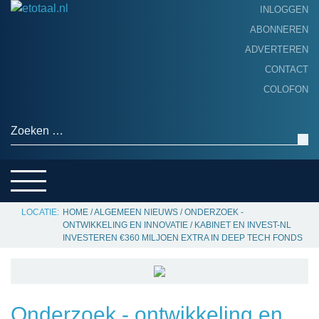
INLOGGEN
ABONNEREN
ADVERTEREN
HOME
CONTACT
PRODUCTNIEUWS
COLOFON
ACHTERGROND
ALGEMEEN NIEUWS
Zoeken naar:
THEMA’S
LEVERANCIERSGIDS
SERVICE
HOME
/
ALGEMEEN NIEUWS
/
ONDERZOEK -
ONTWIKKELING EN INNOVATIE
/
KABINET EN INVEST-NL
INVESTEREN €360 MILJOEN EXTRA IN DEEP TECH FONDS
Onderzoek - ontwikkeling en