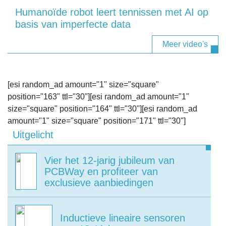
Humanoïde robot leert tennissen met AI op
basis van imperfecte data
Meer video's
[esi random_ad amount="1" size="square"
position="163" ttl="30"][esi random_ad amount="1"
size="square" position="164" ttl="30"][esi random_ad
amount="1" size="square" position="171" ttl="30"]
Uitgelicht
Vier het 12-jarig jubileum van
PCBWay en profiteer van
exclusieve aanbiedingen
Inductieve lineaire sensoren