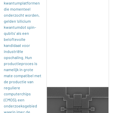
kwantumplatformen
die momenteel
onderzocht worden,
gelden ‘silicium
kwantumdot spin-
qubits’ als een
beloftevolle
kandidaat voor
industriële
opschaling. Hun
productieproces is
namelijk in grote
mate compatibel met
de productie van
reguliere
computerchips
(CMOS), een
onderzoeksgebied
waarin imec de