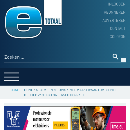
INLOGGEN
ABONNEREN
ADVERTEREN
HOME
CONTACT
PRODUCTNIEUWS
COLOFON
ACHTERGROND
ALGEMEEN NIEUWS
Zoeken naar:
THEMA’S
LEVERANCIERSGIDS
SERVICE
HOME
/
ALGEMEEN NIEUWS
/
IMEC MAAKT KWANTUMBIT MET
BEHULP VAN HIGH NA EUV-LITHOGRAFIE