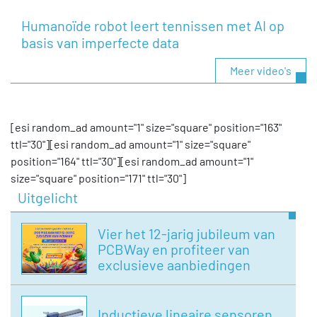
Humanoïde robot leert tennissen met AI op
basis van imperfecte data
Meer video's
[esi random_ad amount="1" size="square" position="163"
ttl="30"][esi random_ad amount="1" size="square"
position="164" ttl="30"][esi random_ad amount="1"
size="square" position="171" ttl="30"]
Uitgelicht
Vier het 12-jarig jubileum van
PCBWay en profiteer van
exclusieve aanbiedingen
Inductieve lineaire sensoren