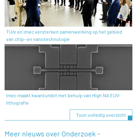
TU/e en imec versterken samenwerking op het gebied
van chip- en nanotechnologie
imec maakt kwantumbit met behulp van High NA EUV-
lithografie
Toon volledig overzicht
Meer nieuws over Onderzoek -