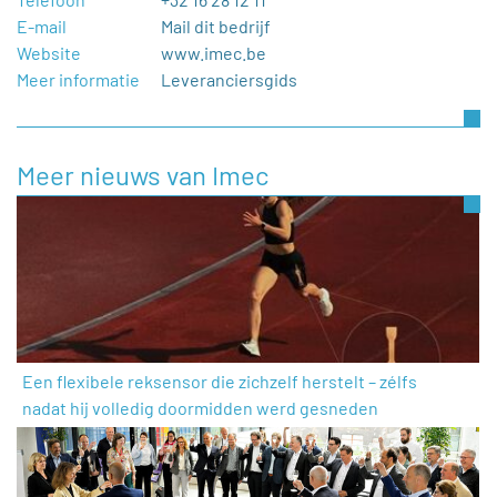
E-mail
Mail dit bedrijf
Website
www.imec.be
Meer informatie
Leveranciersgids
Meer nieuws van Imec
Een flexibele reksensor die zichzelf herstelt – zélfs
nadat hij volledig doormidden werd gesneden