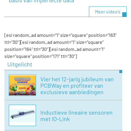
basis van imperfecte data
Meer video's
[esi random_ad amount="1" size="square" position="163"
ttl="30"][esi random_ad amount="1" size="square"
position="164" ttl="30"][esi random_ad amount="1"
size="square" position="171" ttl="30"]
Uitgelicht
Vier het 12-jarig jubileum van
PCBWay en profiteer van
exclusieve aanbiedingen
Inductieve lineaire sensoren
met IO-Link