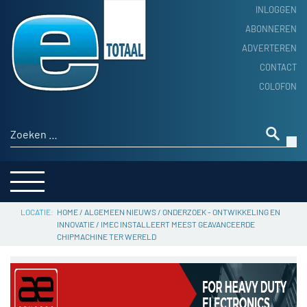
INLOGGEN
ABONNEREN
ADVERTEREN
HOME
CONTACT
PRODUCTNIEUWS
COLOFON
ACHTERGROND
ALGEMEEN NIEUWS
Zoeken naar:
THEMA’S
LEVERANCIERSGIDS
SERVICE
HOME
/
ALGEMEEN NIEUWS
/
ONDERZOEK - ONTWIKKELING EN
INNOVATIE
/
IMEC INSTALLEERT MEEST GEAVANCEERDE
CHIPMACHINE TER WERELD