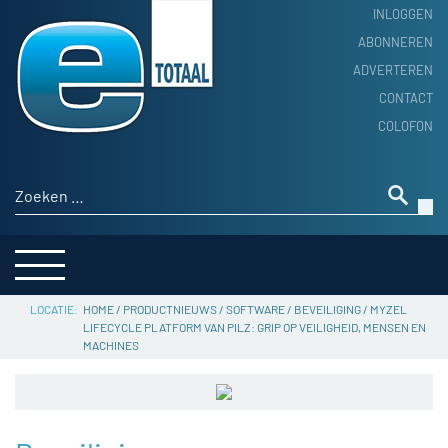
INLOGGEN
ABONNEREN
ADVERTEREN
HOME
CONTACT
PRODUCTNIEUWS
COLOFON
ACHTERGROND
ALGEMEEN NIEUWS
Zoeken naar:
THEMA’S
LEVERANCIERSGIDS
SERVICE
HOME
/
PRODUCTNIEUWS
/
SOFTWARE
/
BEVEILIGING
/
MYZEL
LIFECYCLE PLATFORM VAN PILZ: GRIP OP VEILIGHEID, MENSEN EN
MACHINES