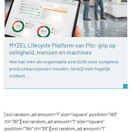
MYZEL Lifecycle Platform van Pilz: grip op
veiligheid, mensen en machines
Hoe kan men als organisatie overzicht over complexe
productieprocessen houden, terwijl men tegelijk
voldoet…
[esi random_ad amount="1" size="square" position="163"
ttl="30"][esi random_ad amount="1" size="square"
position="164" ttl="30"][esi random_ad amount="1"