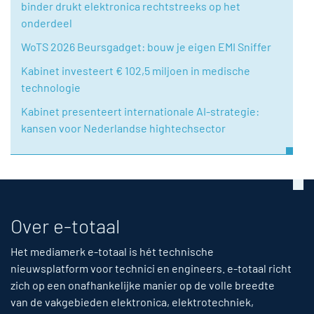
binder drukt elektronica rechtstreeks op het
onderdeel
WoTS 2026 Beursgadget: bouw je eigen EMI Sniffer
Kabinet investeert € 102,5 miljoen in medische
technologie
Kabinet presenteert internationale AI-strategie:
kansen voor Nederlandse hightechsector
Over e-totaal
Het mediamerk e-totaal is hét technische
nieuwsplatform voor technici en engineers. e-totaal richt
zich op een onafhankelijke manier op de volle breedte
van de vakgebieden elektronica, elektrotechniek,