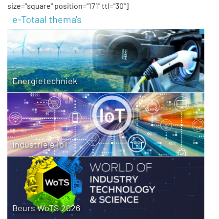
size="square" position="171" ttl="30"]
e-Totaal thema's
Energietechniek
Industriële IoT
Beurs WoTS 2026