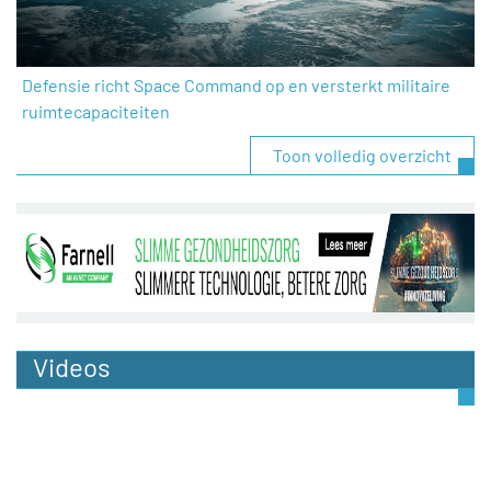
Defensie richt Space Command op en versterkt militaire
ruimtecapaciteiten
Toon volledig overzicht
Videos