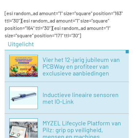
[esi random_ad amount="1" size="square" position="163"
ttl="30"][esi random_ad amount="1" size="square"
position="164" ttl="30"][esi random_ad amount="1"
size="square" position="171" ttl="30"]
Uitgelicht
Vier het 12-jarig jubileum van
PCBWay en profiteer van
exclusieve aanbiedingen
Inductieve lineaire sensoren
met IO-Link
MYZEL Lifecycle Platform van
Pilz: grip op veiligheid,
mensen en machines