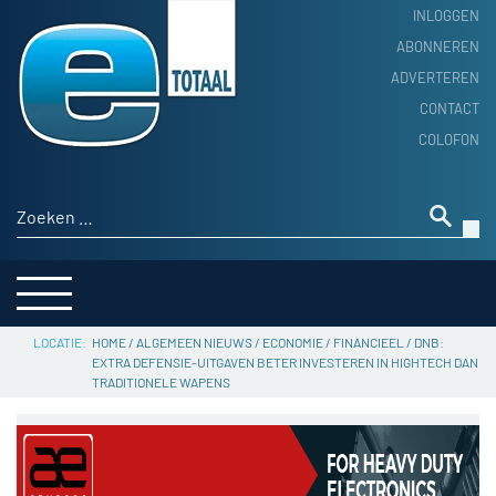
INLOGGEN
ABONNEREN
ADVERTEREN
HOME
CONTACT
PRODUCTNIEUWS
COLOFON
ACHTERGROND
ALGEMEEN NIEUWS
Zoeken naar:
THEMA’S
LEVERANCIERSGIDS
SERVICE
HOME
/
ALGEMEEN NIEUWS
/
ECONOMIE / FINANCIEEL
/
DNB:
EXTRA DEFENSIE-UITGAVEN BETER INVESTEREN IN HIGHTECH DAN
TRADITIONELE WAPENS