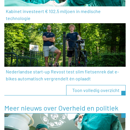
Kabinet investeert € 102,5 miljoen in medische
technologie
Nederlandse start-up Revost test slim fietsenrek dat e-
bikes automatisch vergrendelt én oplaadt
Toon volledig overzicht
Meer nieuws over Overheid en politiek