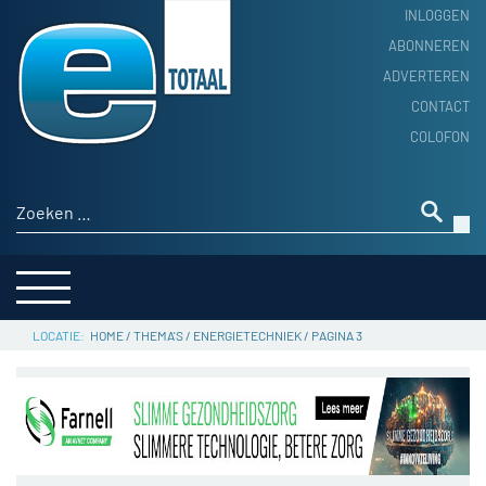
INLOGGEN
ABONNEREN
ADVERTEREN
HOME
CONTACT
PRODUCTNIEUWS
COLOFON
ACHTERGROND
ALGEMEEN NIEUWS
Zoeken naar:
THEMA’S
LEVERANCIERSGIDS
SERVICE
HOME
/
THEMA'S
/
ENERGIETECHNIEK
/
PAGINA 3