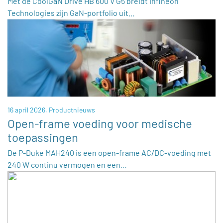
Met de CoolGaN Drive HB 600 V G5 breidt Infineon
Technologies zijn GaN-portfolio uit…
16 april 2026,
Productnieuws
Open-frame voeding voor medische
toepassingen
De P-Duke MAH240 is een open-frame AC/DC-voeding met
240 W continu vermogen en een…