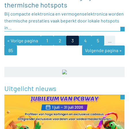
thermische hotspots
Bij compacte elektronica en vermogenselektronica worden
thermische prestaties vaak beperkt door lokale hotspots
in…
« Vorige pagina
1
2
3
4
5
…
85
Volgende pagina »
Uitgelicht nieuws