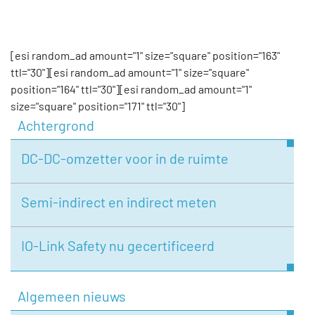
[esi random_ad amount="1" size="square" position="163"
ttl="30"][esi random_ad amount="1" size="square"
position="164" ttl="30"][esi random_ad amount="1"
size="square" position="171" ttl="30"]
Achtergrond
DC-DC-omzetter voor in de ruimte
Semi-indirect en indirect meten
IO-Link Safety nu gecertificeerd
Algemeen nieuws