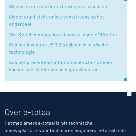
Slimme materialen leren bewegen als mensen
binder drukt elektronica rechtstreeks op het
onderdeel
WoTS 2026 Beursgadget: bouw je eigen EMI Sniffer
Kabinet investeert € 102,5 miljoen in medische
technologie
Kabinet presenteert internationale AI-strategie:
kansen voor Nederlandse hightechsector
Over e-totaal
Het mediamerk e-totaal is hét technische
nieuwsplatform voor technici en engineers. e-totaal richt