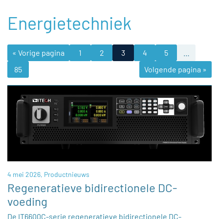
Energietechniek
« Vorige pagina
1
2
3
4
5
…
85
Volgende pagina »
4 mei 2026,
Productnieuws
Regeneratieve bidirectionele DC-
voeding
De IT6600C-serie regeneratieve bidirectionele DC-