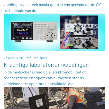
voedingen van Itech maakt gebruik van geavanceerde SiC-
technologie van de…
23 april 2026,
Productnieuws
Krachtige laboratoriumvoedingen
In de medische technologie, elektromobiliteit of
regeneratieve energietechniek worden steeds
veeleisendere apparaten ontwikkeld, die…