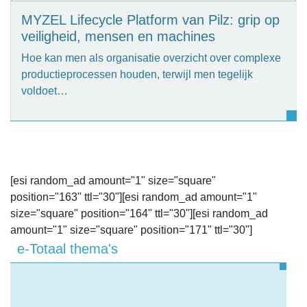
MYZEL Lifecycle Platform van Pilz: grip op
veiligheid, mensen en machines
Hoe kan men als organisatie overzicht over complexe
productieprocessen houden, terwijl men tegelijk
voldoet…
[esi random_ad amount="1" size="square"
position="163" ttl="30"][esi random_ad amount="1"
size="square" position="164" ttl="30"][esi random_ad
amount="1" size="square" position="171" ttl="30"]
e-Totaal thema's