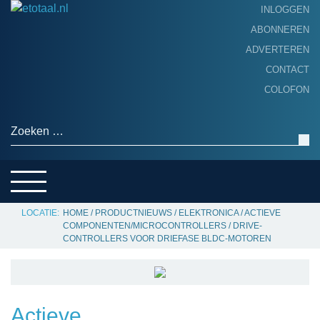
INLOGGEN
ABONNEREN
ADVERTEREN
HOME
CONTACT
PRODUCTNIEUWS
COLOFON
ACHTERGROND
ALGEMEEN NIEUWS
Zoeken naar:
THEMA’S
LEVERANCIERSGIDS
SERVICE
HOME
/
PRODUCTNIEUWS
/
ELEKTRONICA
/
ACTIEVE
COMPONENTEN/MICROCONTROLLERS
/
DRIVE-
CONTROLLERS VOOR DRIEFASE BLDC-MOTOREN
Actieve