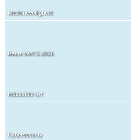
Machineveiligheid
Beurs WoTS 2026
Industriële IoT
Cybersecurity