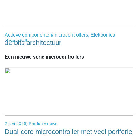
Actieve componenten/microcontrollers
,
Elektronica
10 juni 2026
32-bits architectuur
Een nieuwe serie microcontrollers
2 juni 2026,
Productnieuws
Dual-core microcontroller met veel periferie