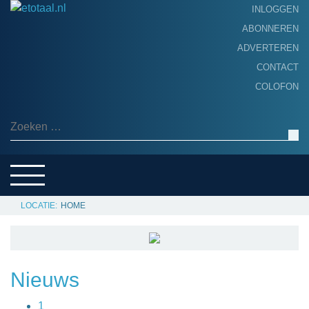
INLOGGEN
ABONNEREN
ADVERTEREN
HOME
CONTACT
PRODUCTNIEUWS
COLOFON
ACHTERGROND
ALGEMEEN NIEUWS
Zoeken naar:
THEMA’S
LEVERANCIERSGIDS
SERVICE
HOME
Nieuws
1