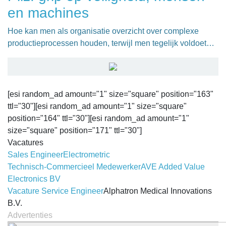
en machines
Hoe kan men als organisatie overzicht over complexe
productieprocessen houden, terwijl men tegelijk voldoet…
[esi random_ad amount="1" size="square" position="163"
ttl="30"][esi random_ad amount="1" size="square"
position="164" ttl="30"][esi random_ad amount="1"
size="square" position="171" ttl="30"]
Vacatures
Sales Engineer
Electrometric
Technisch-Commercieel Medewerker
AVE Added Value
Electronics BV
Vacature Service Engineer
Alphatron Medical Innovations
B.V.
Advertenties