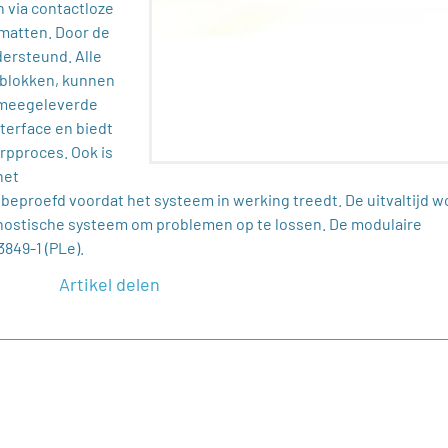
 via contactloze
matten. Door de
ersteund. Alle
eblokken, kunnen
 meegeleverde
terface en biedt
rpproces. Ook is
het
eproefd voordat het systeem in werking treedt. De uitvaltijd w
gnostische systeem om problemen op te lossen. De modulaire
3849-1 (PLe).
Artikel delen