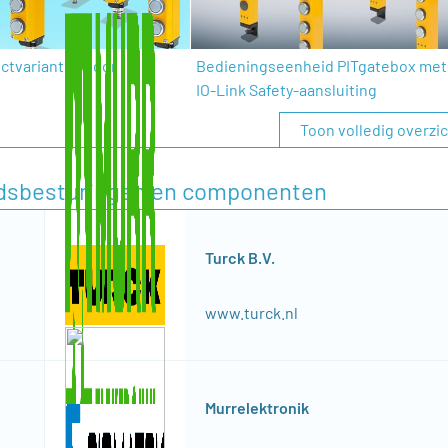
ctvarianten voor
Bedieningseenheid PITgatebox met
IO-Link Safety-aansluiting
Toon volledig overzi
eidsbesturingen en componenten
Turck B.V.
www.turck.nl
Murrelektronik