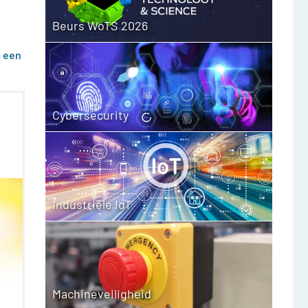
Beurs WoTS 2026
s een
Cybersecurity
Industriële IoT
Machineveiligheid