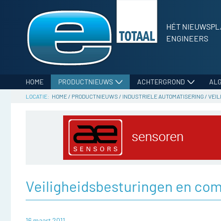
HÉT NIEUWSPL
ENGINEERS
HOME
PRODUCTNIEUWS
ACHTERGROND
AL
HOME
/
PRODUCTNIEUWS
/
INDUSTRIELE AUTOMATISERING
/
VEI
Veiligheidsbesturingen en co
16 maart 2011