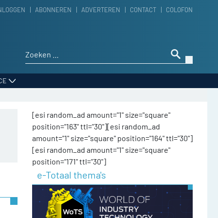
NLOGGEN
ABONNEREN
ADVERTEREN
CONTACT
COLOFON
Zoeken naar:
CE
[esi random_ad amount="1" size="square"
position="163" ttl="30"][esi random_ad
amount="1" size="square" position="164" ttl="30"]
[esi random_ad amount="1" size="square"
position="171" ttl="30"]
e-Totaal thema's