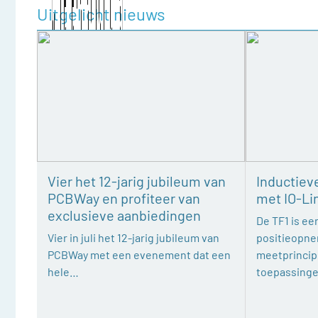
Uitgelicht nieuws
Vier het 12-jarig jubileum van
Inductiev
PCBWay en profiteer van
met IO-Li
exclusieve aanbiedingen
De TF1 is een
Vier in juli het 12-jarig jubileum van
positieopne
PCBWay met een evenement dat een
meetprincipe
hele…
toepassing