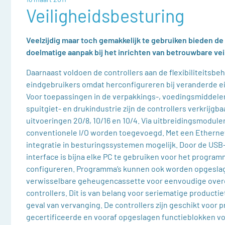
Veiligheidsbesturing
Veelzijdig maar toch gemakkelijk te gebruiken bieden d
doelmatige aanpak bij het inrichten van betrouwbare ve
Daarnaast voldoen de controllers aan de flexibiliteitsbe
eindgebruikers omdat herconfigureren bij veranderde ei
Voor toepassingen in de verpakkings-, voedingsmiddelen
spuitgiet- en drukindustrie zijn de controllers verkrijgbaa
uitvoeringen 20/8, 10/16 en 10/4. Via uitbreidingsmodule
conventionele I/O worden toegevoegd. Met een Ethernet
integratie in besturingssystemen mogelijk. Door de U
interface is bijna elke PC te gebruiken voor het progra
configureren. Programma’s kunnen ook worden opgesla
verwisselbare geheugencassette voor eenvoudige over
controllers. Dit is van belang voor seriematige producti
geval van vervanging. De controllers zijn geschikt voor
gecertificeerde en vooraf opgeslagen functieblokken vo