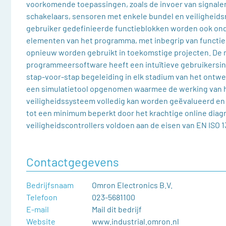
voorkomende toepassingen, zoals de invoer van signalen
schakelaars, sensoren met enkele bundel en veiligheids
gebruiker gedefinieerde functieblokken worden ook ond
elementen van het programma, met inbegrip van functi
opnieuw worden gebruikt in toekomstige projecten. De
programmeersoftware heeft een intuïtieve gebruikersin
stap-voor-stap begeleiding in elk stadium van het ontwe
een simulatietool opgenomen waarmee de werking van 
veiligheidssysteem volledig kan worden geëvalueerd en b
tot een minimum beperkt door het krachtige online dia
veiligheidscontrollers voldoen aan de eisen van EN ISO 1
Contactgegevens
Bedrijfsnaam
Omron Electronics B.V.
Telefoon
023-5681100
E-mail
Mail dit bedrijf
Website
www.industrial.omron.nl