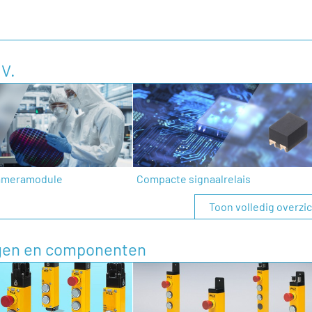
V.
cameramodule
Compacte signaalrelais
Toon volledig overzi
ngen en componenten