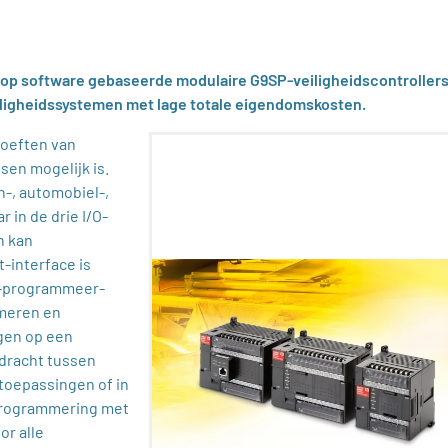
e op software gebaseerde modulaire G9SP-veiligheidscontroller
iligheidssystemen met lage totale eigendomskosten.
hoeften van
sen mogelijk is.
-, automobiel-,
r in de drie I/O-
n kan
-interface is
SB-programmeer-
mmeren en
gen op een
dracht tussen
etoepassingen of in
 programmering met
or alle