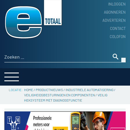
INLOGGEN
ABONNEREN
ADVERTEREN
HOME
CONTACT
PRODUCTNIEUWS
COLOFON
ACHTERGROND
ALGEMEEN NIEUWS
Zoeken naar:
THEMA’S
LEVERANCIERSGIDS
SERVICE
HOME
/
PRODUCTNIEUWS
/
INDUSTRIELE AUTOMATISERING
/
VEILIGHEIDSBESTURINGEN EN COMPONENTEN
/
VEILIG
HEKSYSTEEM MET DIAGNOSEFUNCTIE