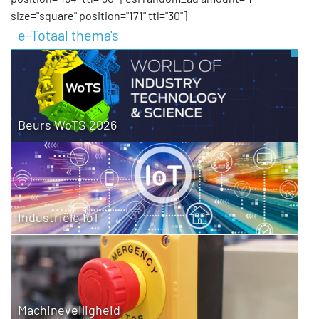
size="square" position="171" ttl="30"]
e-Totaal thema's
Beurs WoTS 2026
Industriële IoT
Machineveiligheid