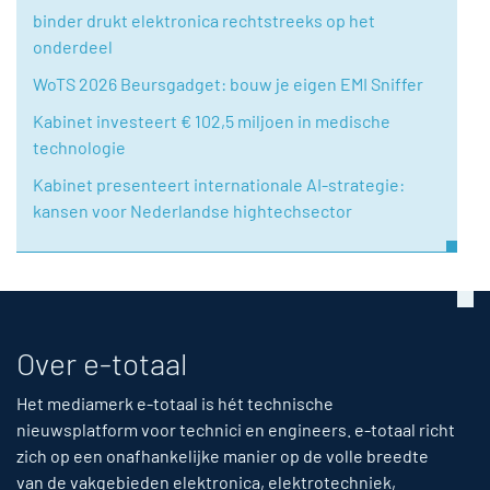
binder drukt elektronica rechtstreeks op het
onderdeel
WoTS 2026 Beursgadget: bouw je eigen EMI Sniffer
Kabinet investeert € 102,5 miljoen in medische
technologie
Kabinet presenteert internationale AI-strategie:
kansen voor Nederlandse hightechsector
Over e-totaal
Het mediamerk e-totaal is hét technische
nieuwsplatform voor technici en engineers. e-totaal richt
zich op een onafhankelijke manier op de volle breedte
van de vakgebieden elektronica, elektrotechniek,