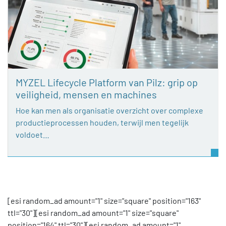
MYZEL Lifecycle Platform van Pilz: grip op
veiligheid, mensen en machines
Hoe kan men als organisatie overzicht over complexe
productieprocessen houden, terwijl men tegelijk
voldoet…
[esi random_ad amount="1" size="square" position="163"
ttl="30"][esi random_ad amount="1" size="square"
position="164" ttl="30"][esi random_ad amount="1"