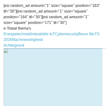
[esi random_ad amount="1" size="square" position="163"
ttl="30"][esi random_ad amount="1" size="square"
position="164" ttl="30"][esi random_ad amount="1"
size="square" position="171" ttl="30"]
e-Totaal thema's
Energietechniek
Industriële IoT
Cybersecurity
Beurs WoTS
2026
Machineveiligheid
Achtergrond