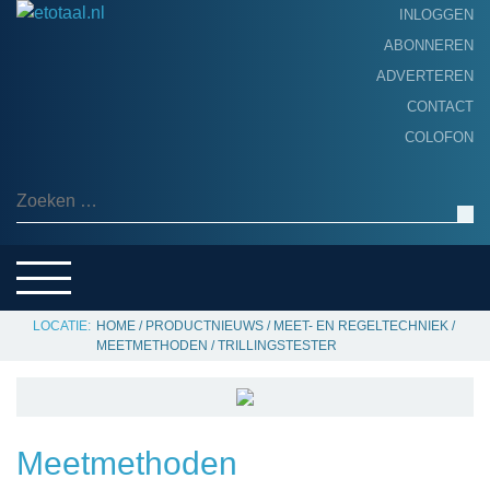
INLOGGEN
ABONNEREN
ADVERTEREN
HOME
CONTACT
PRODUCTNIEUWS
COLOFON
ACHTERGROND
ALGEMEEN NIEUWS
Zoeken naar:
THEMA’S
LEVERANCIERSGIDS
SERVICE
HOME
/
PRODUCTNIEUWS
/
MEET- EN REGELTECHNIEK
/
MEETMETHODEN
/
TRILLINGSTESTER
Meetmethoden