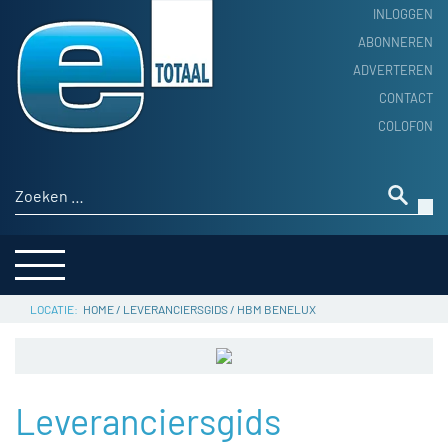
INLOGGEN
ABONNEREN
ADVERTEREN
HOME
CONTACT
PRODUCTNIEUWS
COLOFON
ACHTERGROND
ALGEMEEN NIEUWS
Zoeken naar:
THEMA’S
LEVERANCIERSGIDS
SERVICE
HOME
/
LEVERANCIERSGIDS
/
HBM BENELUX
Leveranciersgids