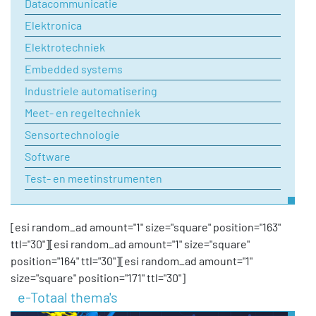
Datacommunicatie
Elektronica
Elektrotechniek
Embedded systems
Industriele automatisering
Meet- en regeltechniek
Sensortechnologie
Software
Test- en meetinstrumenten
[esi random_ad amount="1" size="square" position="163"
ttl="30"][esi random_ad amount="1" size="square"
position="164" ttl="30"][esi random_ad amount="1"
size="square" position="171" ttl="30"]
e-Totaal thema's