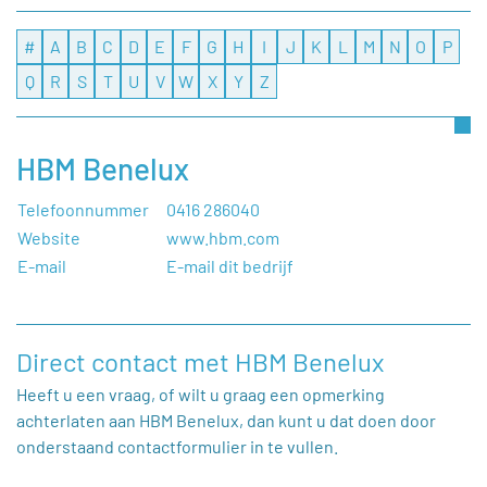
#
A
B
C
D
E
F
G
H
I
J
K
L
M
N
O
P
Q
R
S
T
U
V
W
X
Y
Z
HBM Benelux
Telefoonnummer
0416 286040
Website
www.hbm.com
E-mail
E-mail dit bedrijf
Direct contact met HBM Benelux
Heeft u een vraag, of wilt u graag een opmerking
achterlaten aan HBM Benelux, dan kunt u dat doen door
onderstaand contactformulier in te vullen.