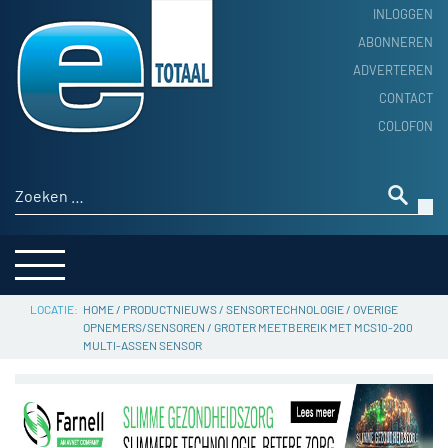
INLOGGEN
ABONNEREN
ADVERTEREN
HOME
CONTACT
PRODUCTNIEUWS
COLOFON
ACHTERGROND
ALGEMEEN NIEUWS
Zoeken naar:
THEMA’S
LEVERANCIERSGIDS
SERVICE
HOME
/
PRODUCTNIEUWS
/
SENSORTECHNOLOGIE
/
OVERIGE
OPNEMERS/SENSOREN
/
GROTER MEETBEREIK MET MCS10-200
MULTI-ASSEN SENSOR