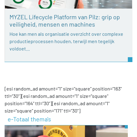
MYZEL Lifecycle Platform van Pilz: grip op
veiligheid, mensen en machines
Hoe kan men als organisatie overzicht over complexe
productieprocessen houden, terwijl men tegelijk
voldoet…
[esi random_ad amount="1" size="square" position="163"
ttl="30"][esi random_ad amount="1" size="square"
position="164" ttl="30"][esi random_ad amount="1"
size="square" position="171" ttl="30"]
e-Totaal thema's