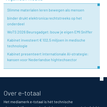
Slimme materialen leren bewegen als mensen
binder drukt elektronica rechtstreeks op het
onderdeel
WoTS 2026 Beursgadget: bouw je eigen EMI Sniffer
Kabinet investeert € 102,5 miljoen in medische
technologie
Kabinet presenteert internationale AI-strategie:
kansen voor Nederlandse hightechsector
Over e-totaal
Het mediamerk e-totaal is hét technische