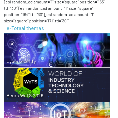
[esi random_ad amount="1" size="square" position="163"
ttl="30"][esi random_ad amount="1" size="square"
position="164" ttl="30"][esi random_ad amount="1"
size="square" position="171" ttl="30"]
e-Totaal thema's
Cybersecurity
Beurs WoTS 2026