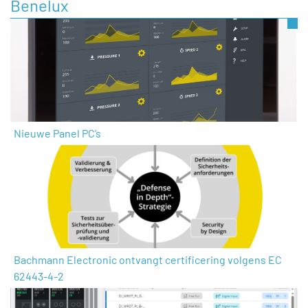
Benelux
Nieuwe Panel PC’s
Bachmann Electronic ontvangt certificering volgens EC
62443-4-2