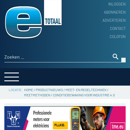
INLOGGEN
ABONNEREN
ADVERTEREN
HOME
CONTACT
PRODUCTNIEUWS
COLOFON
ACHTERGROND
ALGEMEEN NIEUWS
Zoeken naar:
THEMA’S
LEVERANCIERSGIDS
SERVICE
HOME
/
PRODUCTNIEUWS
/
MEET- EN REGELTECHNIEK
/
MEETMETHODEN
/
CONDITIEBEWAKING VOOR INDUSTRIE 4.0