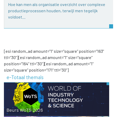
Hoe kan men als organisatie overzicht over complexe
productieprocessen houden, terwijl men tegelijk
voldoet…
[esi random_ad amount="1" size="square" position="163"
ttl="30"][esi random_ad amount="1" size="square"
position="164" ttl="30"][esi random_ad amount="1"
size="square" position="171" ttl="30"]
e-Totaal thema's
Beurs WoTS 2026