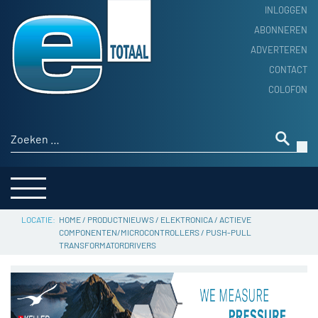
INLOGGEN
ABONNEREN
ADVERTEREN
HOME
CONTACT
PRODUCTNIEUWS
COLOFON
ACHTERGROND
ALGEMEEN NIEUWS
Zoeken naar:
THEMA’S
LEVERANCIERSGIDS
SERVICE
HOME
/
PRODUCTNIEUWS
/
ELEKTRONICA
/
ACTIEVE
COMPONENTEN/MICROCONTROLLERS
/
PUSH-PULL
TRANSFORMATORDRIVERS