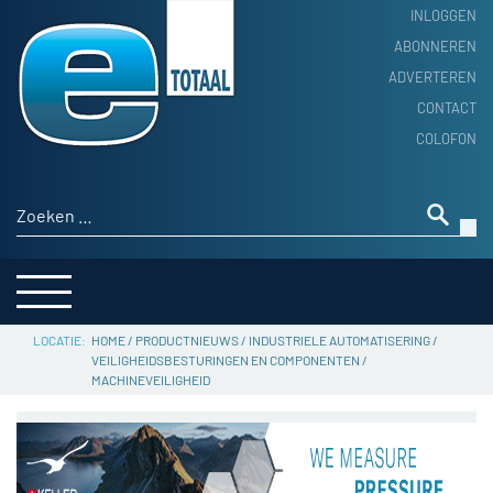
INLOGGEN
ABONNEREN
ADVERTEREN
HOME
CONTACT
PRODUCTNIEUWS
COLOFON
ACHTERGROND
ALGEMEEN NIEUWS
Zoeken naar:
THEMA’S
LEVERANCIERSGIDS
SERVICE
HOME
/
PRODUCTNIEUWS
/
INDUSTRIELE AUTOMATISERING
/
VEILIGHEIDSBESTURINGEN EN COMPONENTEN
/
MACHINEVEILIGHEID