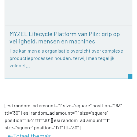
MYZEL Lifecycle Platform van Pilz: grip op
veiligheid, mensen en machines
Hoe kan men als organisatie overzicht over complexe
productieprocessen houden, terwijl men tegelijk
voldoet…
[esi random_ad amount="1" size="square" position="163"
ttl="30"][esi random_ad amount="1" size="square"
position="164" ttl="30"][esi random_ad amount="1"
size="square" position="171" ttl="30"]
e-Totaal thema's