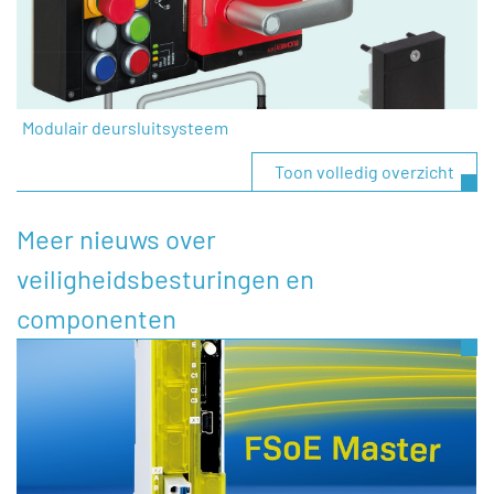
Modulair deursluitsysteem
Toon volledig overzicht
Meer nieuws over
veiligheidsbesturingen en
componenten