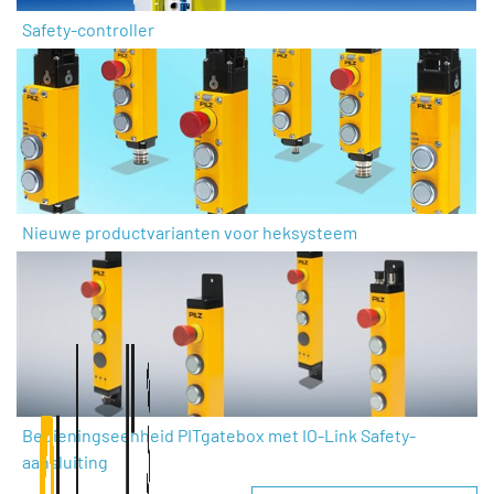
Safety-controller
Nieuwe productvarianten voor heksysteem
Bedieningseenheid PITgatebox met IO-Link Safety-
aansluiting