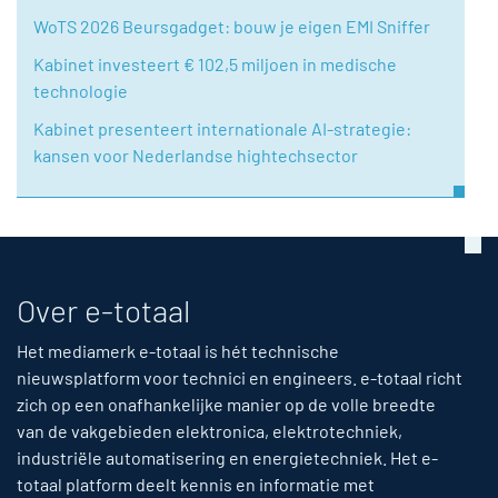
WoTS 2026 Beursgadget: bouw je eigen EMI Sniffer
Kabinet investeert € 102,5 miljoen in medische
technologie
Kabinet presenteert internationale AI-strategie:
kansen voor Nederlandse hightechsector
Over e-totaal
Het mediamerk e-totaal is hét technische
nieuwsplatform voor technici en engineers. e-totaal richt
zich op een onafhankelijke manier op de volle breedte
van de vakgebieden elektronica, elektrotechniek,
industriële automatisering en energietechniek. Het e-
totaal platform deelt kennis en informatie met