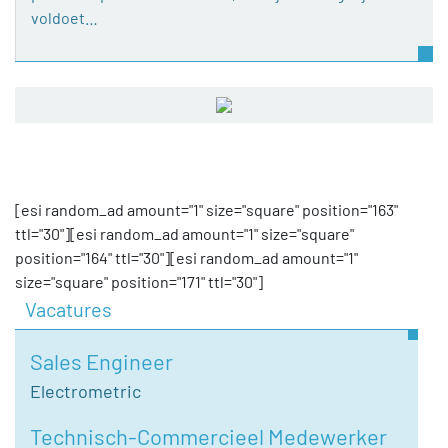
voldoet…
[esi random_ad amount="1" size="square" position="163"
ttl="30"][esi random_ad amount="1" size="square"
position="164" ttl="30"][esi random_ad amount="1"
size="square" position="171" ttl="30"]
Vacatures
Sales Engineer
Electrometric
Technisch-Commercieel Medewerker