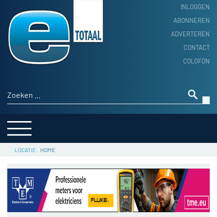
INLOGGEN
ABONNEREN
ADVERTEREN
HOME
CONTACT
PRODUCTNIEUWS
COLOFON
ACHTERGROND
ALGEMEEN NIEUWS
Zoeken naar:
THEMA’S
LEVERANCIERSGIDS
SERVICE
HOME