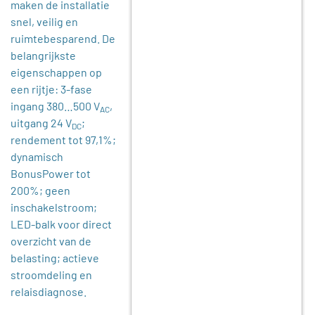
maken de installatie
snel, veilig en
ruimtebesparend. De
belangrijkste
eigenschappen op
een rijtje: 3-fase
ingang 380…500 V
,
AC
uitgang 24 V
;
DC
rendement tot 97,1%;
dynamisch
BonusPower tot
200%; geen
inschakelstroom;
LED-balk voor direct
overzicht van de
belasting; actieve
stroomdeling en
relaisdiagnose.