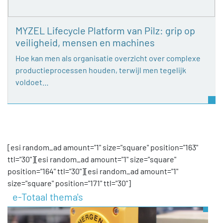
MYZEL Lifecycle Platform van Pilz: grip op
veiligheid, mensen en machines
Hoe kan men als organisatie overzicht over complexe
productieprocessen houden, terwijl men tegelijk
voldoet…
[esi random_ad amount="1" size="square" position="163"
ttl="30"][esi random_ad amount="1" size="square"
position="164" ttl="30"][esi random_ad amount="1"
size="square" position="171" ttl="30"]
e-Totaal thema's