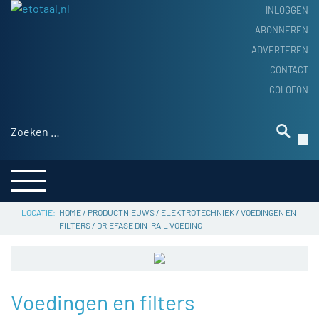
INLOGGEN
ABONNEREN
ADVERTEREN
HOME
CONTACT
PRODUCTNIEUWS
COLOFON
ACHTERGROND
ALGEMEEN NIEUWS
Zoeken naar:
THEMA’S
LEVERANCIERSGIDS
SERVICE
HOME
/
PRODUCTNIEUWS
/
ELEKTROTECHNIEK
/
VOEDINGEN EN
FILTERS
/
DRIEFASE DIN-RAIL VOEDING
Voedingen en filters