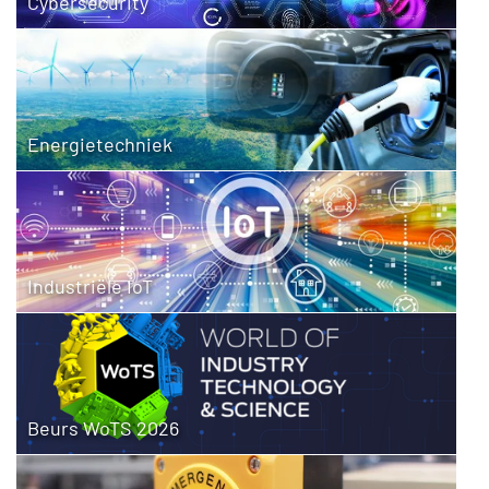
Cybersecurity
Energietechniek
Industriële IoT
Beurs WoTS 2026