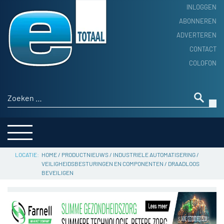
INLOGGEN
ABONNEREN
ADVERTEREN
HOME
CONTACT
PRODUCTNIEUWS
COLOFON
ACHTERGROND
ALGEMEEN NIEUWS
Zoeken naar:
THEMA’S
LEVERANCIERSGIDS
SERVICE
HOME
/
PRODUCTNIEUWS
/
INDUSTRIELE AUTOMATISERING
/
VEILIGHEIDSBESTURINGEN EN COMPONENTEN
/
DRAADLOOS
BEVEILIGEN