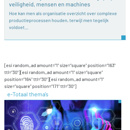
veiligheid, mensen en machines
Hoe kan men als organisatie overzicht over complexe
productieprocessen houden, terwijl men tegelijk
voldoet…
[esi random_ad amount="1" size="square" position="163"
ttl="30"][esi random_ad amount="1" size="square"
position="164" ttl="30"][esi random_ad amount="1"
size="square" position="171" ttl="30"]
e-Totaal thema's