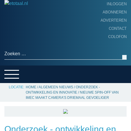
INLOGGEN
ABONNEREN
ADVERTEREN
HOME
CONTACT
PRODUCTNIEUWS
COLOFON
ACHTERGROND
ALGEMEEN NIEUWS
Zoeken naar:
THEMA’S
LEVERANCIERSGIDS
SERVICE
HOME
/
ALGEMEEN NIEUWS
/
ONDERZOEK -
ONTWIKKELING EN INNOVATIE
/
NIEUWE SPIN-OFF VAN
IMEC MAAKT CAMERA’S DRIEMAAL GEVOELIGER
Onderzoek - ontwikkeling en