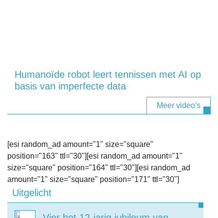
Humanoïde robot leert tennissen met AI op
basis van imperfecte data
Meer video's
[esi random_ad amount="1" size="square"
position="163" ttl="30"][esi random_ad amount="1"
size="square" position="164" ttl="30"][esi random_ad
amount="1" size="square" position="171" ttl="30"]
Uitgelicht
Vier het 12-jarig jubileum van