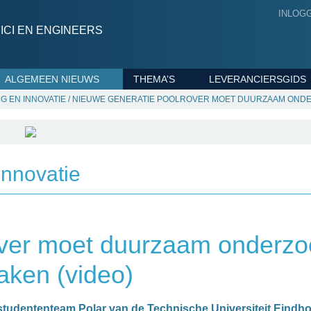
INLOG
CI EN ENGINEERS
ALGEMEEN NIEUWS
THEMA’S
LEVERANCIERSGIDS
G EN INNOVATIE
/
NIEUWE GENERATIE POOLROVER MOET DUURZAAM ONDER
innovatie
over moet duurzaam onderzo
aken (video)
t studententeam Polar van de
Technische Universiteit Eindh