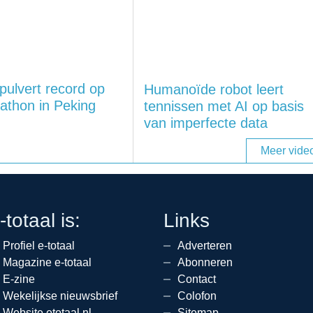
pulvert record op
Humanoïde robot leert
athon in Peking
tennissen met AI op basis
van imperfecte data
Meer video
-totaal is:
Links
Profiel e-totaal
Adverteren
Magazine e-totaal
Abonneren
E-zine
Contact
Wekelijkse nieuwsbrief
Colofon
Website etotaal.nl
Sitemap