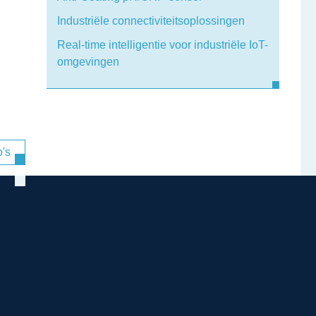
Industriële connectiviteitsoplossingen
Real-time intelligentie voor industriële IoT-
omgevingen
's