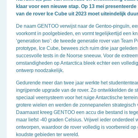
klaar voor een nieuwe stap. Op 13 mei presenteerde
van de rover Ice Cube uit 2023 moet uiteindelijk d
De naam GENTOO verwijst naar de Gentoo-pinguïn, een 
voorkomt in poolgebieden, en vormt tegelijkertijd een k
‘generation two’: de tweede generatie rover van Team Po
prototype, Ice Cube, bewees zich ruim drie jaar geleden 
succesvolle tests in de Noorse sneeuw. Voor de extree
omstandigheden op Antarctica bleek echter een volledi
ontwerp noodzakelijk.
Gedurende meer dan twee jaar werkte het studentente
ingrijpende upgrade van de rover. Zo ontwikkelden de 
speciaal veersysteem voor het ruige Antarctische terrei
grotere wielen en werden de zonnepanelen strategisch v
Daarnaast kreeg GENTOO een accu die bestand is tege
maar liefst -40 graden Celsius. Vrijwel ieder onderdeel
ontworpen, waardoor de rover volledig is voorbereid op 
koudste gebieden ter wereld.