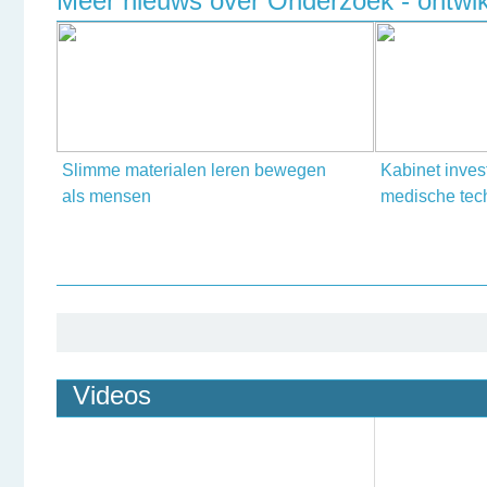
Meer nieuws over Onderzoek - ontwikk
Slimme materialen leren bewegen
Kabinet invest
als mensen
medische tec
Videos