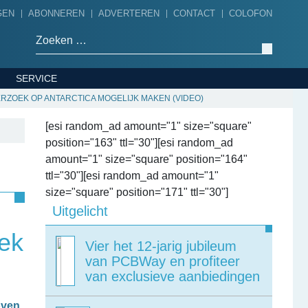
GEN
ABONNEREN
ADVERTEREN
CONTACT
COLOFON
Zoeken naar:
SERVICE
ZOEK OP ANTARCTICA MOGELIJK MAKEN (VIDEO)
[esi random_ad amount="1" size="square"
position="163" ttl="30"][esi random_ad
amount="1" size="square" position="164"
ttl="30"][esi random_ad amount="1"
size="square" position="171" ttl="30"]
Uitgelicht
ek
Vier het 12-jarig jubileum
van PCBWay en profiteer
van exclusieve aanbiedingen
oven