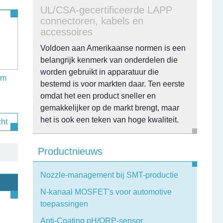
UL/CSA-gecertificeerde LAPP
connectoren, kabels en
accessoires
Voldoen aan Amerikaanse normen is een
belangrijk kenmerk van onderdelen die
worden gebruikt in apparatuur die
im
bestemd is voor markten daar. Ten eerste
omdat het een product sneller en
gemakkelijker op de markt brengt, maar
het is ook een teken van hoge kwaliteit.
cht
Productnieuws
Nozzle-management bij SMT-productie
N-kanaal MOSFET's voor automotive
toepassingen
Anti-Coating pH/ORP-sensor