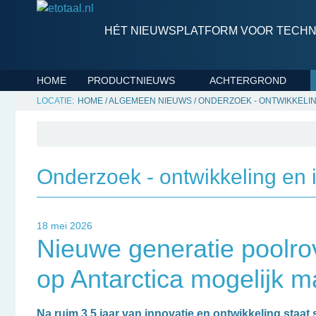
HÉT NIEUWSPLATFORM VOOR TECHNI
HOME
PRODUCTNIEUWS
ACHTERGROND
HOME
/
ALGEMEEN NIEUWS
/
ONDERZOEK - ONTWIKKELIN
Onderzoek - ontwikkeling en 
18 mei 2026
Nieuwe generatie poolr
op Antarctica mogelijk m
Na ruim 3,5 jaar van innovatie en ontwikkeling staa