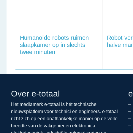
Humanoïde robots ruimen
Robot ver
slaapkamer op in slechts
halve mar
twee minuten
Over e-totaal
e
Het mediamerk e-totaal is hét technische
nieuwsplatform voor technici en engineers. e-totaal
richt zich op een onafhankelijke manier op de volle
breedte van de vakgebieden elektronica,
elektrotechniek, industriële automatisering en