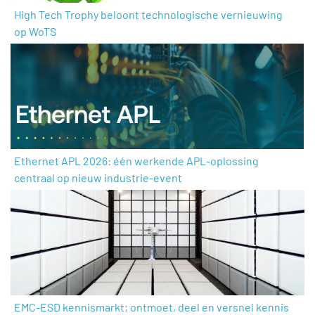
High Tech Trophy beloont technologische vernieuwing
op WoTS
Ethernet APL 2026: één werkende APL-oplossing
centraal op nieuw industrie-event
EMC-ESD kennismarkt; ontmoet, deel en versnel kennis