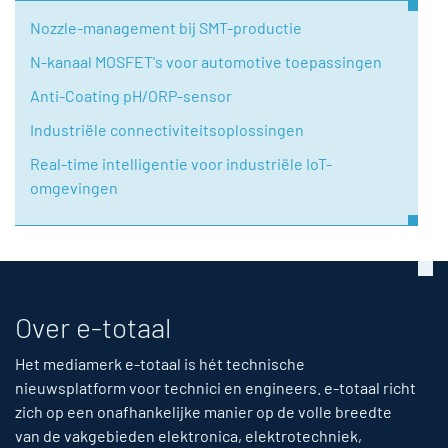
Nozzle-management bij SMT-productie
N-kanaal MOSFET's voor automotive toepassingen
Anti-Coating pH/ORP-sensor
Industriële connectiviteitsoplossingen
Real-time intelligentie voor industriële IoT-
omgevingen
Over e-totaal
Het mediamerk e-totaal is hét technische
nieuwsplatform voor technici en engineers. e-totaal richt
zich op een onafhankelijke manier op de volle breedte
van de vakgebieden elektronica, elektrotechniek,