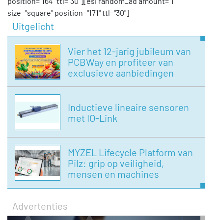
position="164" ttl="30"][esi random_ad amount="1"
size="square" position="171" ttl="30"]
Uitgelicht
Vier het 12-jarig jubileum van
PCBWay en profiteer van
exclusieve aanbiedingen
Inductieve lineaire sensoren
met IO-Link
MYZEL Lifecycle Platform van
Pilz: grip op veiligheid,
mensen en machines
Advertenties