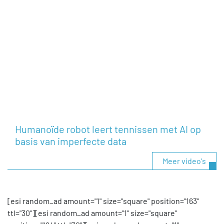
Humanoïde robot leert tennissen met AI op
basis van imperfecte data
Meer video's
[esi random_ad amount="1" size="square" position="163"
ttl="30"][esi random_ad amount="1" size="square"