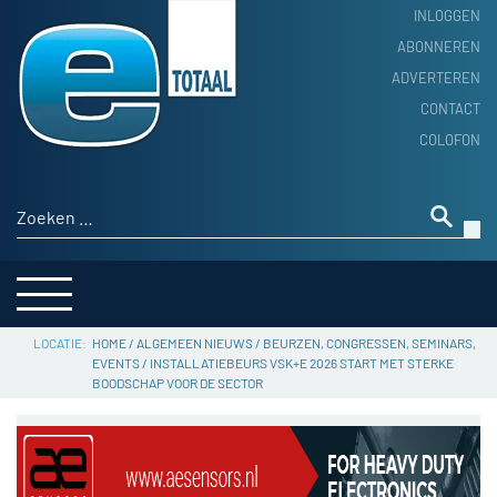
INLOGGEN
ABONNEREN
ADVERTEREN
HOME
CONTACT
PRODUCTNIEUWS
COLOFON
ACHTERGROND
ALGEMEEN NIEUWS
Zoeken naar:
THEMA’S
LEVERANCIERSGIDS
SERVICE
HOME
/
ALGEMEEN NIEUWS
/
BEURZEN, CONGRESSEN, SEMINARS,
EVENTS
/
INSTALLATIEBEURS VSK+E 2026 START MET STERKE
BOODSCHAP VOOR DE SECTOR