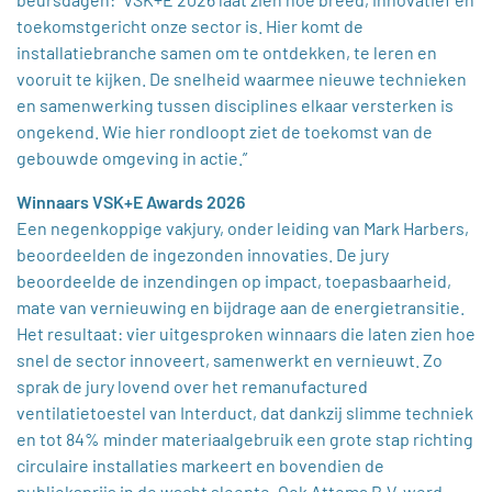
toekomstgericht onze sector is. Hier komt de
installatiebranche samen om te ontdekken, te leren en
vooruit te kijken. De snelheid waarmee nieuwe technieken
en samenwerking tussen disciplines elkaar versterken is
ongekend. Wie hier rondloopt ziet de toekomst van de
gebouwde omgeving in actie.”
Winnaars VSK+E Awards 2026
Een negenkoppige vakjury, onder leiding van Mark Harbers,
beoordeelden de ingezonden innovaties. De jury
beoordeelde de inzendingen op impact, toepasbaarheid,
mate van vernieuwing en bijdrage aan de energietransitie.
Het resultaat: vier uitgesproken winnaars die laten zien hoe
snel de sector innoveert, samenwerkt en vernieuwt. Zo
sprak de jury lovend over het remanufactured
ventilatietoestel van Interduct, dat dankzij slimme techniek
en tot 84% minder materiaalgebruik een grote stap richting
circulaire installaties markeert en bovendien de
publieksprijs in de wacht sleepte. Ook Attema B.V. werd