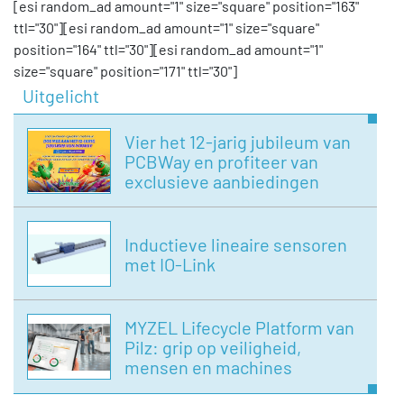
[esi random_ad amount="1" size="square" position="163"
ttl="30"][esi random_ad amount="1" size="square"
position="164" ttl="30"][esi random_ad amount="1"
size="square" position="171" ttl="30"]
Uitgelicht
Vier het 12-jarig jubileum van
PCBWay en profiteer van
exclusieve aanbiedingen
Inductieve lineaire sensoren
met IO-Link
MYZEL Lifecycle Platform van
Pilz: grip op veiligheid,
mensen en machines