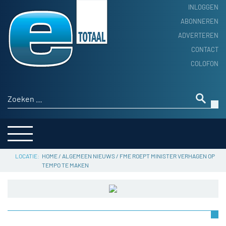
INLOGGEN
ABONNEREN
ADVERTEREN
HOME
CONTACT
PRODUCTNIEUWS
COLOFON
ACHTERGROND
ALGEMEEN NIEUWS
Zoeken naar:
THEMA’S
LEVERANCIERSGIDS
SERVICE
HOME
/
ALGEMEEN NIEUWS
/
FME ROEPT MINISTER VERHAGEN OP
TEMPO TE MAKEN