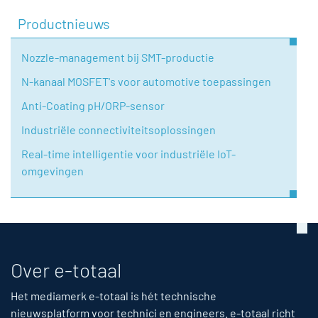
Productnieuws
Nozzle-management bij SMT-productie
N-kanaal MOSFET's voor automotive toepassingen
Anti-Coating pH/ORP-sensor
Industriële connectiviteitsoplossingen
Real-time intelligentie voor industriële IoT-
omgevingen
Over e-totaal
Het mediamerk e-totaal is hét technische
nieuwsplatform voor technici en engineers. e-totaal richt