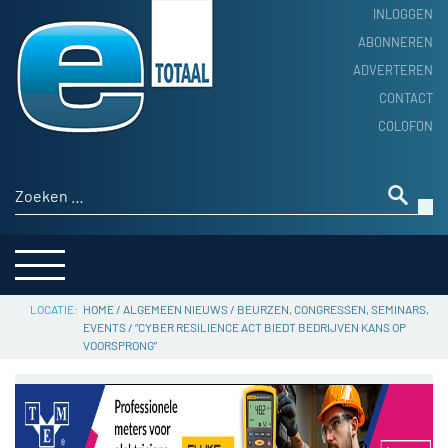
INLOGGEN
ABONNEREN
ADVERTEREN
HOME
CONTACT
PRODUCTNIEUWS
COLOFON
ACHTERGROND
ALGEMEEN NIEUWS
Zoeken naar:
THEMA’S
LEVERANCIERSGIDS
SERVICE
HOME
/
ALGEMEEN NIEUWS
/
BEURZEN, CONGRESSEN, SEMINARS,
EVENTS
/
“CYBER RESILIENCE ACT BIEDT BEDRIJVEN KANS OP
VOORSPRONG”