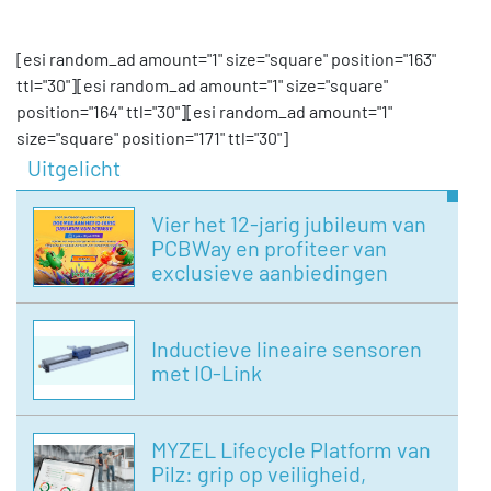
[esi random_ad amount="1" size="square" position="163"
ttl="30"][esi random_ad amount="1" size="square"
position="164" ttl="30"][esi random_ad amount="1"
size="square" position="171" ttl="30"]
Uitgelicht
Vier het 12-jarig jubileum van
PCBWay en profiteer van
exclusieve aanbiedingen
Inductieve lineaire sensoren
met IO-Link
MYZEL Lifecycle Platform van
Pilz: grip op veiligheid,