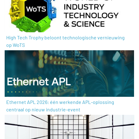
High Tech Trophy beloont technologische vernieuwing
op WoTS
Ethernet APL 2026: één werkende APL-oplossing
centraal op nieuw industrie-event