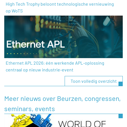
High Tech Trophy beloont technologische vernieuwing
op WoTS
Ethernet APL 2026: één werkende APL-oplossing
centraal op nieuw industrie-event
Toon volledig overzicht
Meer nieuws over Beurzen, congressen,
seminars, events