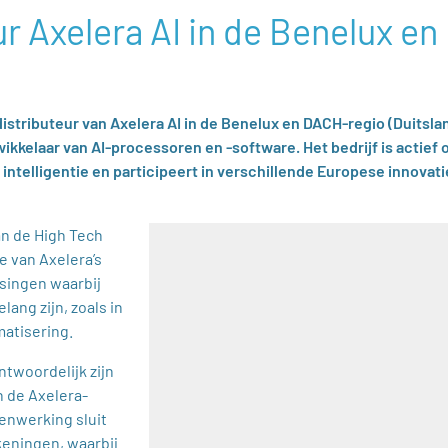
r Axelera AI in de Benelux en
istributeur van Axelera AI in de Benelux en DACH-regio (Duitsla
wikkelaar van AI-processoren en -software. Het bedrijf is actief 
intelligentie en participeert in verschillende Europese innovati
n de High Tech
 van Axelera’s
ssingen waarbij
lang zijn, zoals in
matisering.
ntwoordelijk zijn
 de Axelera-
menwerking sluit
keningen, waarbij