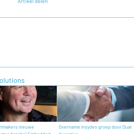
Artikel delen
olutions
nmakers nieuwe
Overname Insydes groep door Dual
ector Arcobel Embedded
Inventive