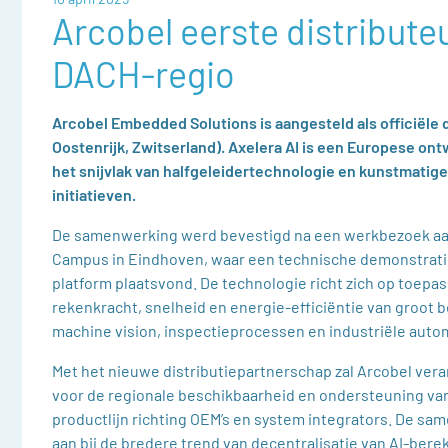
Arcobel eerste distributeu
DACH-regio
Arcobel Embedded Solutions is aangesteld als officiële d
Oostenrijk, Zwitserland). Axelera AI is een Europese ont
het snijvlak van halfgeleidertechnologie en kunstmatige 
initiatieven.
De samenwerking werd bevestigd na een werkbezoek aa
Campus in Eindhoven, waar een technische demonstratie
platform plaatsvond. De technologie richt zich op toepa
rekenkracht, snelheid en energie-efficiëntie van groot be
machine vision, inspectieprocessen en industriële auto
Met het nieuwe distributiepartnerschap zal Arcobel vera
voor de regionale beschikbaarheid en ondersteuning van
productlijn richting OEM’s en system integrators. De sa
aan bij de bredere trend van decentralisatie van AI-bere