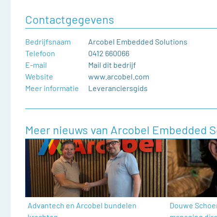
Contactgegevens
Bedrijfsnaam
Arcobel Embedded Solutions
Telefoon
0412 660066
E-mail
Mail dit bedrijf
Website
www.arcobel.com
Meer informatie
Leveranciersgids
Meer nieuws van Arcobel Embedded S
Advantech en Arcobel bundelen
Douwe Schoe
krachten
managing dir