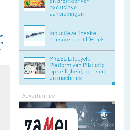
en profiteer van
exclusieve
aanbiedingen
Inductieve lineaire
nd,
sensoren met IO-Link
op
e-
MYZEL Lifecycle
Platform van Pilz: grip
op veiligheid, mensen
en machines
Advertenties