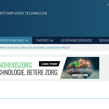
I
ATFORM VOOR TECHNICI EN
GEMEEN NIEUWS
THEMA’S
LEVERANCIERSGIDS
SERVI
RIBUTEUR AXELERA AI IN DE BENELUX EN DACH-REGIO