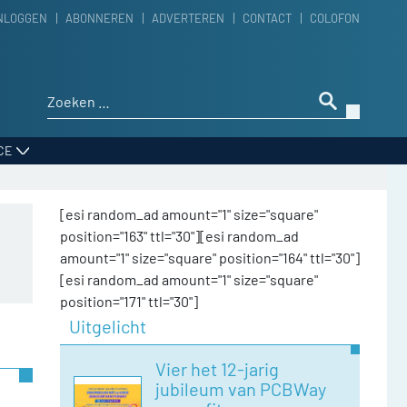
NLOGGEN
ABONNEREN
ADVERTEREN
CONTACT
COLOFON
Zoeken naar:
CE
[esi random_ad amount="1" size="square"
position="163" ttl="30"][esi random_ad
amount="1" size="square" position="164" ttl="30"]
[esi random_ad amount="1" size="square"
position="171" ttl="30"]
Uitgelicht
Vier het 12-jarig
jubileum van PCBWay