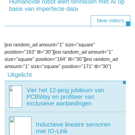
Humanoïde robot leert tennissen met AI op
basis van imperfecte data
Meer video's
[esi random_ad amount="1" size="square"
position="163" ttl="30"][esi random_ad amount="1"
size="square" position="164" ttl="30"][esi random_ad
amount="1" size="square" position="171" ttl="30"]
Uitgelicht
Vier het 12-jarig jubileum van
PCBWay en profiteer van
exclusieve aanbiedingen
Inductieve lineaire sensoren
met IO-Link