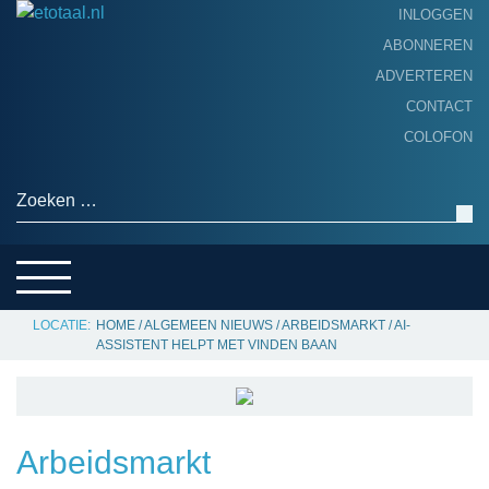
INLOGGEN
ABONNEREN
ADVERTEREN
HOME
CONTACT
PRODUCTNIEUWS
COLOFON
ACHTERGROND
ALGEMEEN NIEUWS
Zoeken naar:
THEMA’S
LEVERANCIERSGIDS
SERVICE
HOME
/
ALGEMEEN NIEUWS
/
ARBEIDSMARKT
/
AI-
ASSISTENT HELPT MET VINDEN BAAN
Arbeidsmarkt