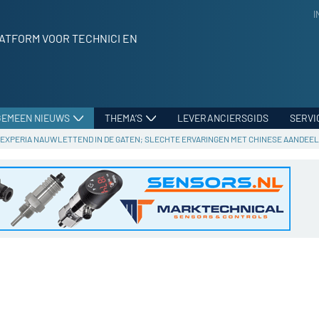
I
ATFORM VOOR TECHNICI EN
GEMEEN NIEUWS
THEMA’S
LEVERANCIERSGIDS
SERVI
NEXPERIA NAUWLETTEND IN DE GATEN; SLECHTE ERVARINGEN MET CHINESE AANDE