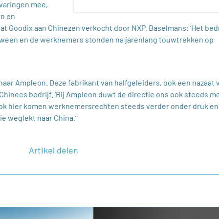
varingen mee,
en en
t Goodix aan Chinezen verkocht door NXP. Baselmans: ‘Het bedr
dween en de werknemers stonden na jarenlang touwtrekken op
aar Ampleon. Deze fabrikant van halfgeleiders, ook een nazaat 
 Chinees bedrijf. ‘Bij Ampleon duwt de directie ons ook steeds m
a, ook hier komen werknemersrechten steeds verder onder druk en
ie weglekt naar China.’
Artikel delen