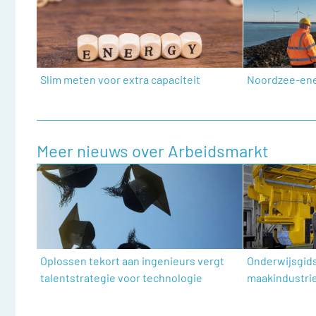
Slim meten voor extra capaciteit
Noordzee-en
Meer nieuws over Arbeidsmarkt
Oplossen tekort aan ingenieurs vergt
Onderwijsgid
talentstrategie voor technologie
maakindustri