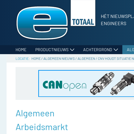
HÉT NIEUWSPL
ENGINEERS
HOME
PRODUCTNIEUWS
ACHTERGROND
AL
HOME
/
ALGEMEEN NIEUWS
/
ALGEMEEN
/
CNV HOUDT SITUATIE 
Algemeen
Arbeidsmarkt