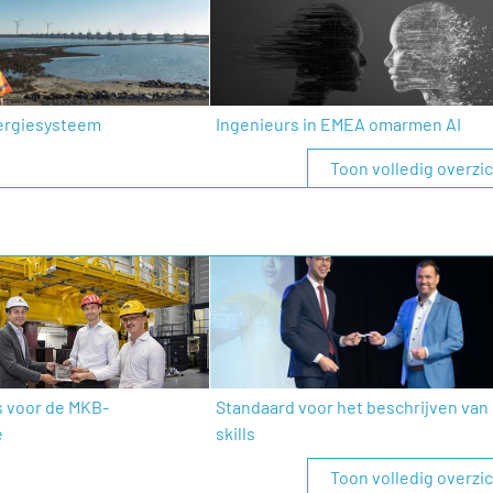
ergiesysteem
Ingenieurs in EMEA omarmen AI
Toon volledig overzi
s voor de MKB-
Standaard voor het beschrijven van
e
skills
Toon volledig overzi