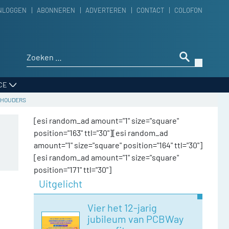
NLOGGEN
ABONNEREN
ADVERTEREN
CONTACT
COLOFON
Zoeken naar:
CE
ELHOUDERS
[esi random_ad amount="1" size="square"
position="163" ttl="30"][esi random_ad
amount="1" size="square" position="164" ttl="30"]
[esi random_ad amount="1" size="square"
position="171" ttl="30"]
Uitgelicht
Vier het 12-jarig
jubileum van PCBWay