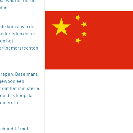
Dat was het derde
dus.’
 de komst van de
kaderleden dat er
en het
werknemersrechten
egrepen. Baselmans:
 gewoon een
 dat het ministerie
deld. Ik hoop dat
nemers in
echbedrijf met