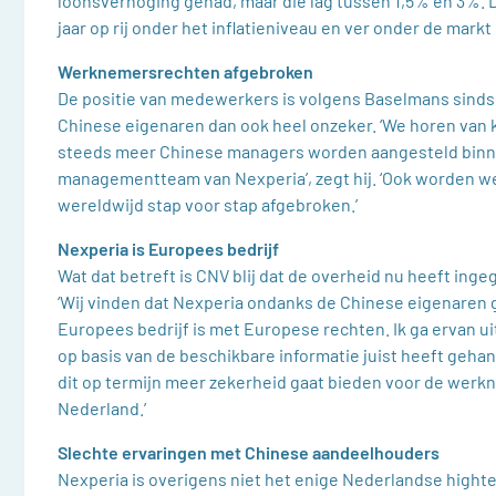
loonsverhoging gehad, maar die lag tussen 1,5% en 3%. 
jaar op rij onder het inflatieniveau en ver onder de markt 
Werknemersrechten afgebroken
De positie van medewerkers is volgens Baselmans sinds
Chinese eigenaren dan ook heel onzeker. ‘We horen van 
steeds meer Chinese managers worden aangesteld binn
managementteam van Nexperia’, zegt hij. ‘Ook worden 
wereldwijd stap voor stap afgebroken.’
Nexperia is Europees bedrijf
Wat dat betreft is CNV blij dat de overheid nu heeft ing
‘Wij vinden dat Nexperia ondanks de Chinese eigenaren
Europees bedrijf is met Europese rechten. Ik ga ervan uit
op basis van de beschikbare informatie juist heeft gehan
dit op termijn meer zekerheid gaat bieden voor de werk
Nederland.’
Slechte ervaringen met Chinese aandeelhouders
Nexperia is overigens niet het enige Nederlandse hight