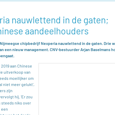
ia nauwlettend in de gaten;
hinese aandeelhouders
Nijmeegse chipbedrijf Nexperia nauwlettend in de gaten. Drie 
aan een nieuw management. CNV-bestuurder Arjan Baselmans h
pengaat.
n 2019 aan Chinese
de uitverkoop van
eeds moeilijker om
l niet meer gelukt’,
rs zijn
rvolgt hij. ‘Er zou
 steeds niks over
l een