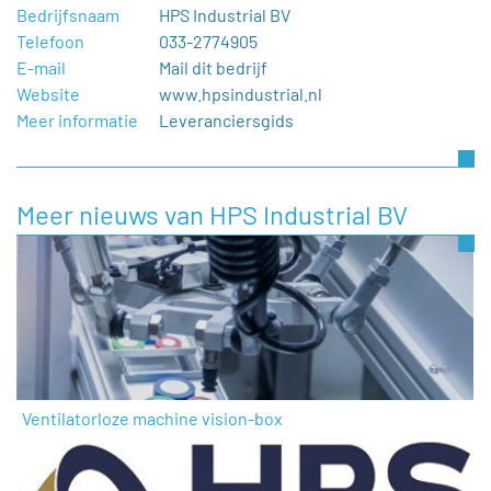
Bedrijfsnaam
HPS Industrial BV
Telefoon
033-2774905
E-mail
Mail dit bedrijf
Website
www.hpsindustrial.nl
Meer informatie
Leveranciersgids
Meer nieuws van HPS Industrial BV
Ventilatorloze machine vision-box