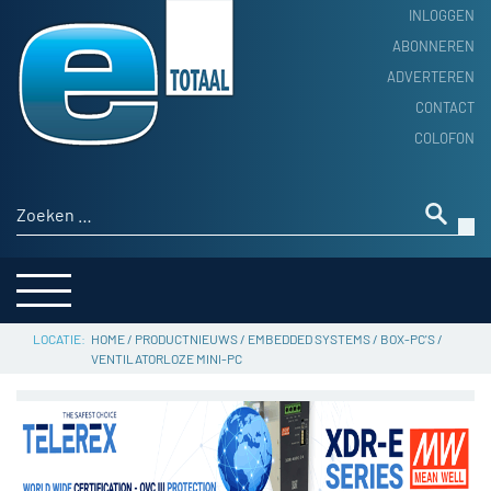
INLOGGEN
ABONNEREN
ADVERTEREN
HOME
CONTACT
PRODUCTNIEUWS
COLOFON
ACHTERGROND
ALGEMEEN NIEUWS
Zoeken naar:
THEMA’S
LEVERANCIERSGIDS
SERVICE
HOME
/
PRODUCTNIEUWS
/
EMBEDDED SYSTEMS
/
BOX-PC'S
/
VENTILATORLOZE MINI-PC