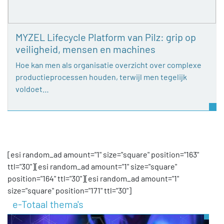
MYZEL Lifecycle Platform van Pilz: grip op
veiligheid, mensen en machines
Hoe kan men als organisatie overzicht over complexe
productieprocessen houden, terwijl men tegelijk
voldoet…
[esi random_ad amount="1" size="square" position="163"
ttl="30"][esi random_ad amount="1" size="square"
position="164" ttl="30"][esi random_ad amount="1"
size="square" position="171" ttl="30"]
e-Totaal thema's