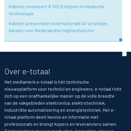
Kabinet investeert € 102,5 miljoen in medische
technologie
Kabinet presenteert internationale AI-strategie:
kansen voor Nederlandse hightechsector
Over e-totaal
Het mediamerk e-totaal is hét technische
nieuwsplatform voor technici en engineers. e-totaal richt
zich op een onafhankelijke manier op de volle breedte
van de vakgebieden elektronica, elektrotechniek,
industriële automatisering en energietechniek. Het e-
totaal platform deelt kennis en informatie met
professionals en brengt kopers en leveranciers samen.
Centraal staan nieuwe producten, innovaties, nieuwe