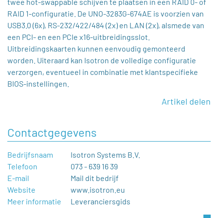
twee hot-swappable schijven te plaatsen in een RAID 0- of
RAID 1-configuratie. De UNO-3283G-674AE is voorzien van
USB3.0 (6x), RS-232/422/484 (2x) en LAN (2x), alsmede van
een PCI- en een PCIe x16-uitbreidingsslot.
Uitbreidingskaarten kunnen eenvoudig gemonteerd
worden. Uiteraard kan Isotron de volledige configuratie
verzorgen, eventueel in combinatie met klantspecifieke
BIOS-instellingen.
Artikel delen
Contactgegevens
Bedrijfsnaam
Isotron Systems B.V.
Telefoon
073 - 639 16 39
E-mail
Mail dit bedrijf
Website
www.isotron.eu
Meer informatie
Leveranciersgids