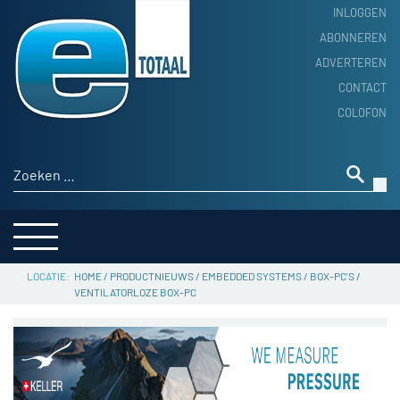
INLOGGEN
ABONNEREN
ADVERTEREN
HOME
CONTACT
PRODUCTNIEUWS
COLOFON
ACHTERGROND
ALGEMEEN NIEUWS
Zoeken naar:
THEMA’S
LEVERANCIERSGIDS
SERVICE
HOME
/
PRODUCTNIEUWS
/
EMBEDDED SYSTEMS
/
BOX-PC'S
/
VENTILATORLOZE BOX-PC