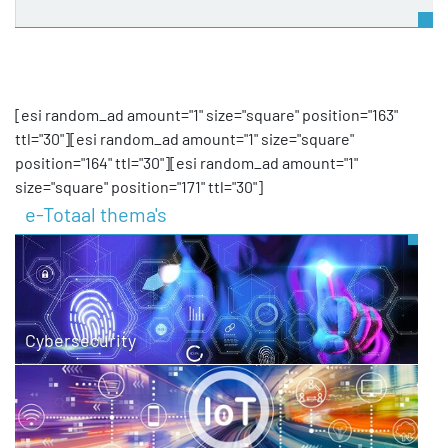
[esi random_ad amount="1" size="square" position="163"
ttl="30"][esi random_ad amount="1" size="square"
position="164" ttl="30"][esi random_ad amount="1"
size="square" position="171" ttl="30"]
e-Totaal thema's
Cybersecurity