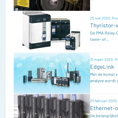
25 mei 2020,
Pro
Thyristor-
De PMA Relay-C
twee- of…
31 maart 2020,
P
EdgeLink
Met de komst v
analyse wordt
25 februari 2020,
Ethernet-o
De belangrijkst