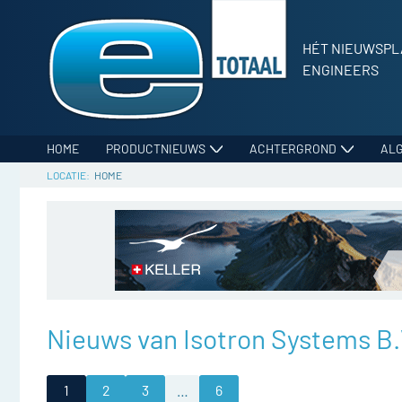
HÉT NIEUWSPL
ENGINEERS
HOME
PRODUCTNIEUWS
ACHTERGROND
AL
HOME
Nieuws van Isotron Systems B.
1
2
3
…
6