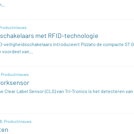
om…
Productnieuws
sschakelaars met RFID-technologie
ID-veiligheidsschakelaars introduceert Pizzato de compacte ST G
te voordeel van…
,
Productnieuws
vorksensor
e Clear Label Sensor (CLS) van Tri-Tronics is het detecteren van
8,
Productnieuws
ten