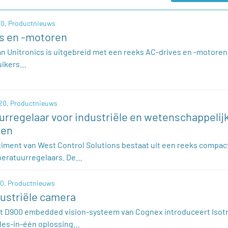
0,
Productnieuws
s en -motoren
van Unitronics is uitgebreid met een reeks AC-drives en -motoren
uikers…
20,
Productnieuws
rregelaar voor industriële en wetenschappelij
gen
iment van West Control Solutions bestaat uit een reeks compac
peratuurregelaars. De…
0,
Productnieuws
ustriële camera
ht D900 embedded vision-systeem van Cognex introduceert Isot
les-in-één oplossing…