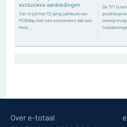
exclusieve aanbiedingen
De TF1 is een
Vier in juli het 12-jarig jubileum van
positieopne
PCBWay met een evenement dat een
meetprincipe
hele…
toepassing
Over e-totaal
e