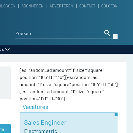
NLOGGEN
ABONNEREN
ADVERTEREN
CONTACT
COLOFON
Zoeken naar:
CE
[esi random_ad amount="1" size="square"
position="163" ttl="30"][esi random_ad
amount="1" size="square" position="164" ttl="30"]
[esi random_ad amount="1" size="square"
position="171" ttl="30"]
Vacatures
Sales Engineer
na »
Electrometric