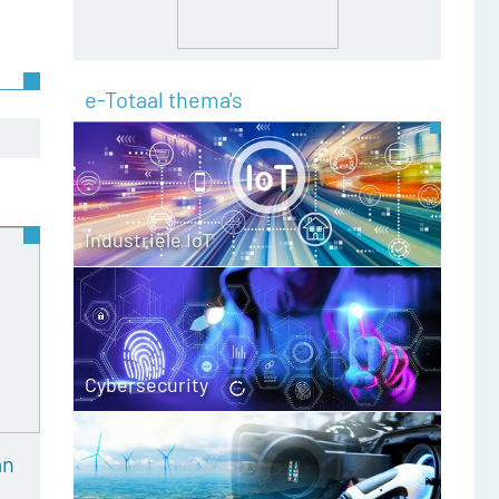
e-Totaal thema's
Industriële IoT
Cybersecurity
an