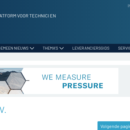
I
ATFORM VOOR TECHNICI EN
GEMEEN NIEUWS
THEMA’S
LEVERANCIERSGIDS
SERVI
V.
Volgende pagi