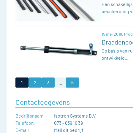
Een schakellij
bescherming 
15 mei 2018,
Prod
Draadencod
Op basis van r
ontwikkeld.…
1
2
3
…
6
Contactgegevens
Bedrijfsnaam
Isotron Systems B.V.
Telefoon
073 - 639 16 39
E-mail
Mail dit bedrijf