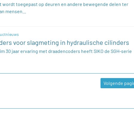
st wordt toegepast op deuren en andere bewegende delen ter
van mensen…
uctnieuws
ers voor slagmeting in hydraulische cilinders
uim 30 jaar ervaring met draadencoders heeft SIKO de SGH-serie
Volgende pagi