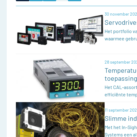
30 november 202
Servodrive
Het portfolio 
waarmee gebr
28 september 20
Temperatuu
toepassin
Het CAL-assort
efficiënte tem
11 september 202
Slimme ind
Met het In-Sig
Systems een al