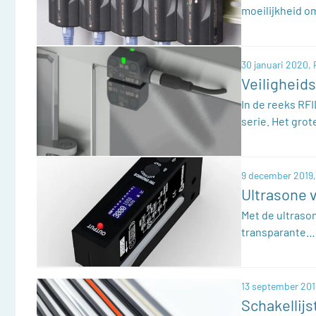
moeilijkheid 
30 januari 2020,
Veiligheid
In de reeks RF
serie. Het gro
9 december 2019
Ultrasone 
Met de ultrason
transparante…
13 september 201
Schakellijs