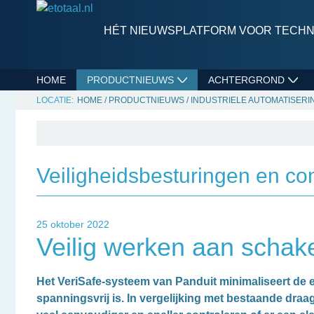
HÉT NIEUWSPLATFORM VOOR TECHNI
HOME
PRODUCTNIEUWS
ACHTERGROND
HOME
/
PRODUCTNIEUWS
/
INDUSTRIELE AUTOMATISERI
Veiligheidsbesturingen en c
25 oktober 2022
Veilig werken aan schak
Het VeriSafe-systeem van Panduit minimaliseert de el
spanningsvrij is. In vergelijking met bestaande dr