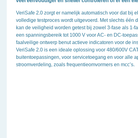
veel eenvoudiger en sneller controleren of er een el
VeriSafe 2.0 zorgt er namelijk automatisch voor dat bij el
volledige testproces wordt uitgevoerd. Met slechts één 
kan de veiligheid worden getest bij zowel 3-fase als 1-fa
een spanningsbereik tot 1000 V voor AC- en DC-toepas
faalveilige ontwerp benut actieve indicatoren voor de inst
VeriSafe 2.0 is een ideale oplossing voor 480/600V CAT
buitentoepassingen, voor servicetoegang en voor alle a
stroomverdeling, zoals frequentieomvormers en mcc’s.