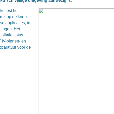
ektrisch veilige omgeving aanwezig is.
ke test het
druk op de knop
se applicaties, in
singen. Het
allatiestatus.
 IV-binnen- en
pparatuur voor de