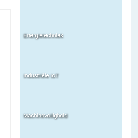
Energietechniek
Industriële IoT
Machineveiligheid