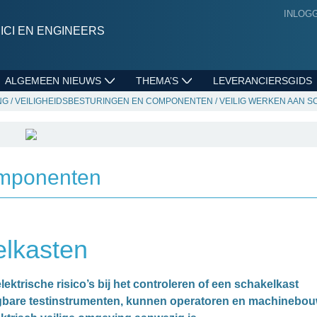
INLOG
CI EN ENGINEERS
ALGEMEEN NIEUWS
THEMA’S
LEVERANCIERSGIDS
NG
/
VEILIGHEIDSBESTURINGEN EN COMPONENTEN
/
VEILIG WERKEN AAN 
omponenten
elkasten
ektrische risico’s bij het controleren of een schakelkast
aagbare testinstrumenten, kunnen operatoren en machinebo