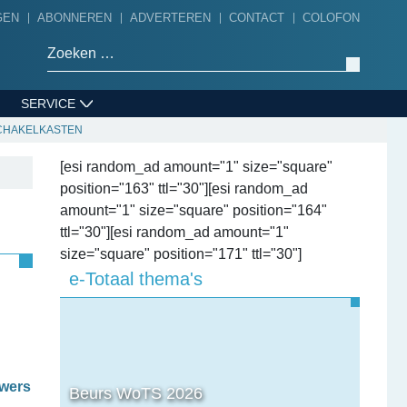
GEN
ABONNEREN
ADVERTEREN
CONTACT
COLOFON
Zoeken naar:
SERVICE
SCHAKELKASTEN
[esi random_ad amount="1" size="square"
position="163" ttl="30"][esi random_ad
amount="1" size="square" position="164"
ttl="30"][esi random_ad amount="1"
size="square" position="171" ttl="30"]
e-Totaal thema's
uwers
Beurs WoTS 2026