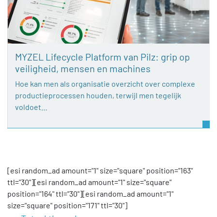
MYZEL Lifecycle Platform van Pilz: grip op
veiligheid, mensen en machines
Hoe kan men als organisatie overzicht over complexe
productieprocessen houden, terwijl men tegelijk
voldoet…
[esi random_ad amount="1" size="square" position="163"
ttl="30"][esi random_ad amount="1" size="square"
position="164" ttl="30"][esi random_ad amount="1"
size="square" position="171" ttl="30"]