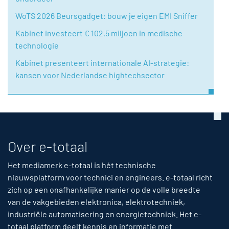
WoTS 2026 Beursgadget: bouw je eigen EMI Sniffer
Kabinet investeert € 102,5 miljoen in medische
technologie
Kabinet presenteert internationale AI-strategie:
kansen voor Nederlandse hightechsector
Over e-totaal
Het mediamerk e-totaal is hét technische
nieuwsplatform voor technici en engineers. e-totaal richt
zich op een onafhankelijke manier op de volle breedte
van de vakgebieden elektronica, elektrotechniek,
industriële automatisering en energietechniek. Het e-
totaal platform deelt kennis en informatie met