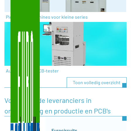
Pick&place-machines voor kleine series
Automatische PCB-tester
Toon volledig overzicht
Voorgestelde leveranciers in
ontwikkeling en productie en PCB's
Eurocircuits