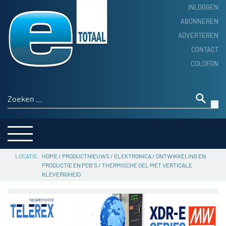
INLOGGEN
ABONNEREN
ADVERTEREN
HOME
CONTACT
PRODUCTNIEUWS
COLOFON
ACHTERGROND
ALGEMEEN NIEUWS
Zoeken naar:
THEMA’S
LEVERANCIERSGIDS
SERVICE
HOME
/
PRODUCTNIEUWS
/
ELEKTRONICA
/
ONTWIKKELING EN
PRODUCTIE EN PCB'S
/
THERMISCHE GEL MET VERTICALE
KLEVERIGHEID