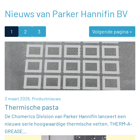
Nieuws van Parker Hannifin BV
1
2
3
Volgende pagina »
3 maart 2026,
Productnieuws
Thermische pasta
De Chomerics Division van Parker Hannifin lanceert een
nieuwe serie hoogwaardige thermische vetten. THERM-A-
GREASE…