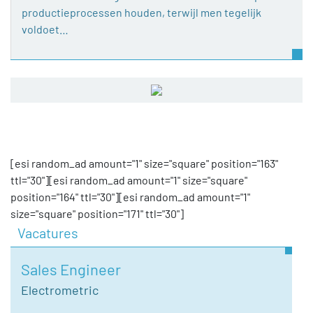
productieprocessen houden, terwijl men tegelijk
voldoet…
[esi random_ad amount="1" size="square" position="163"
ttl="30"][esi random_ad amount="1" size="square"
position="164" ttl="30"][esi random_ad amount="1"
size="square" position="171" ttl="30"]
Vacatures
Sales Engineer
Electrometric