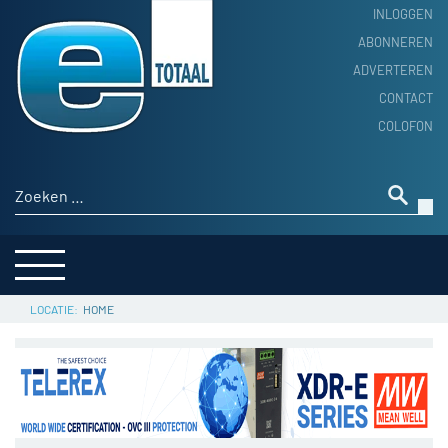
INLOGGEN
ABONNEREN
ADVERTEREN
HOME
CONTACT
PRODUCTNIEUWS
COLOFON
ACHTERGROND
ALGEMEEN NIEUWS
Zoeken naar:
THEMA’S
LEVERANCIERSGIDS
SERVICE
HOME