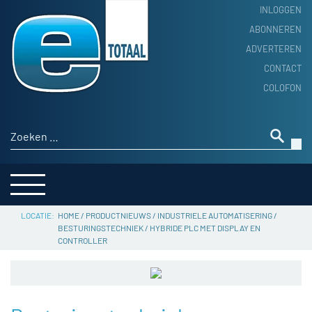
INLOGGEN
ABONNEREN
ADVERTEREN
HOME
CONTACT
PRODUCTNIEUWS
COLOFON
ACHTERGROND
ALGEMEEN NIEUWS
Zoeken naar:
THEMA’S
LEVERANCIERSGIDS
SERVICE
HOME
/
PRODUCTNIEUWS
/
INDUSTRIELE AUTOMATISERING
/
BESTURINGSTECHNIEK
/
HYBRIDE PLC MET DISPLAY EN
CONTROLLER