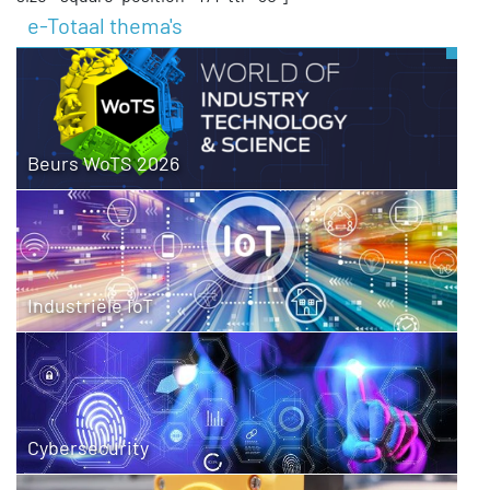
e-Totaal thema's
Beurs WoTS 2026
Industriële IoT
Cybersecurity