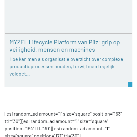
MYZEL Lifecycle Platform van Pilz: grip op
veiligheid, mensen en machines
Hoe kan men als organisatie overzicht over complexe
productieprocessen houden, terwijl men tegelijk
voldoet…
[esi random_ad amount="1" size="square" position="163"
ttl="30"][esi random_ad amount="1" size="square"
position="164" ttl="30"][esi random_ad amount="1"
size="square" position="171" ttl="30"]