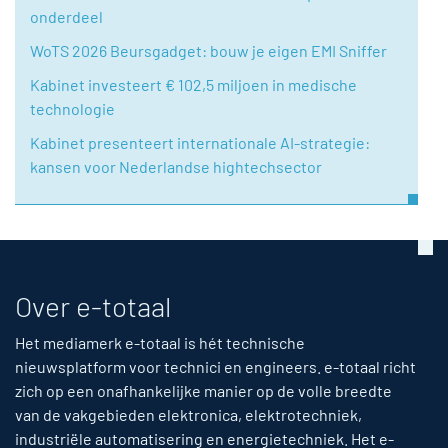
onderdeel
WoTS 2026 Beursgadget: bouw je eigen EMI Sniffer
Kabinet investeert € 102,5 miljoen in medische
technologie
Kabinet presenteert internationale AI-strategie:
kansen voor Nederlandse hightechsector
Over e-totaal
Het mediamerk e-totaal is hét technische
nieuwsplatform voor technici en engineers. e-totaal richt
zich op een onafhankelijke manier op de volle breedte
van de vakgebieden elektronica, elektrotechniek,
industriële automatisering en energietechniek. Het e-