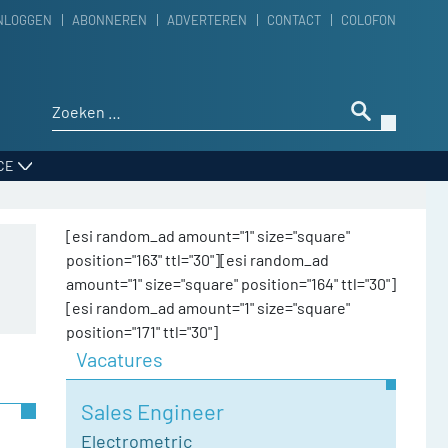
NLOGGEN
ABONNEREN
ADVERTEREN
CONTACT
COLOFON
Zoeken naar:
CE
[esi random_ad amount="1" size="square"
position="163" ttl="30"][esi random_ad
amount="1" size="square" position="164" ttl="30"]
[esi random_ad amount="1" size="square"
position="171" ttl="30"]
Vacatures
Sales Engineer
Electrometric