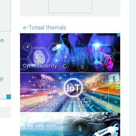
e-Totaal thema's
an
Cybersecurity
jl
Industriële IoT