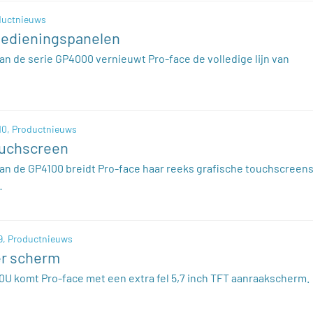
ductnieuws
bedieningspanelen
an de serie GP4000 vernieuwt Pro-face de volledige lijn van
10,
Productnieuws
ouchscreen
an de GP4100 breidt Pro-face haar reeks grafische touchscreen
…
9,
Productnieuws
er scherm
U komt Pro-face met een extra fel 5,7 inch TFT aanraakscherm.