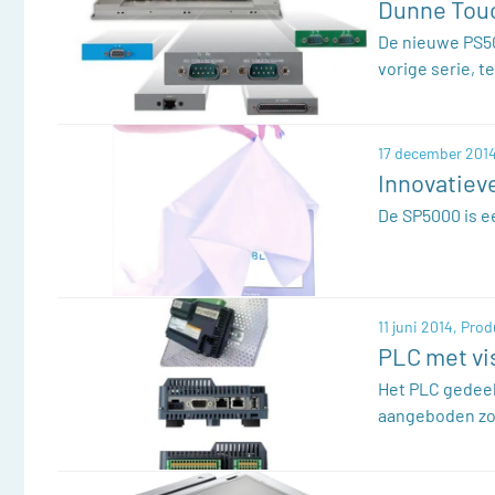
Dunne Touc
De nieuwe PS50
vorige serie, t
17 december 2014
Innovatiev
De SP5000 is e
11 juni 2014,
Prod
PLC met vis
Het PLC gedeel
aangeboden z