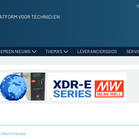
I
ATFORM VOOR TECHNICI EN
GEMEEN NIEUWS
THEMA’S
LEVERANCIERSGIDS
SERVI
roductnieuws