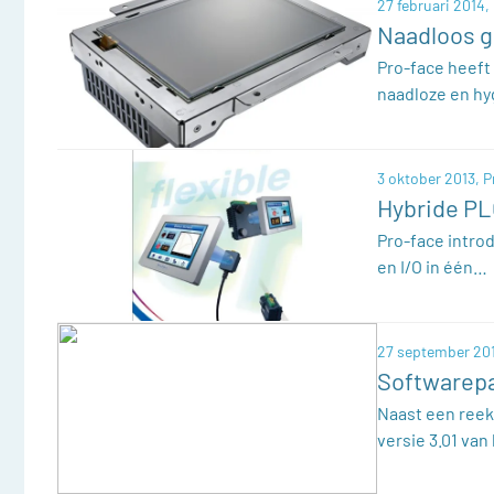
27 februari 2014,
Naadloos g
Pro-face heeft
naadloze en hy
3 oktober 2013,
P
Hybride PLC
Pro-face intro
en I/O in één…
27 september 20
Softwarep
Naast een ree
versie 3.01 va