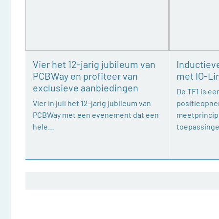
Vier het 12-jarig jubileum van
Inductiev
PCBWay en profiteer van
met IO-Li
exclusieve aanbiedingen
De TF1 is een
Vier in juli het 12-jarig jubileum van
positieopne
PCBWay met een evenement dat een
meetprincipe
hele…
toepassing