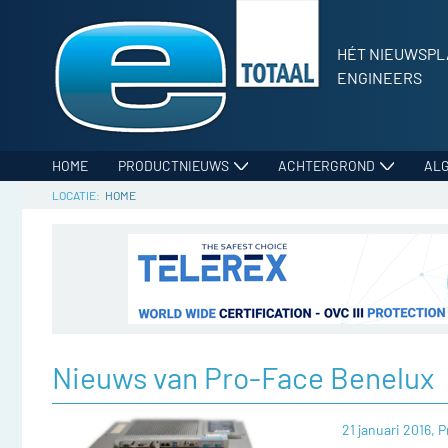
HÉT NIEUWSPL
ENGINEERS
HOME
PRODUCTNIEUWS
ACHTERGROND
AL
HOME
Nieuws van Pro-Face Benelux
21 januari 2016,
P