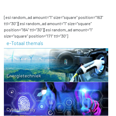
[esi random_ad amount="1" size="square" position="163"
ttl="30"][esi random_ad amount="1" size="square"
position="164" ttl="30"][esi random_ad amount="1"
size="square" position="171" ttl="30"]
e-Totaal thema's
Energietechniek
Cybersecurity