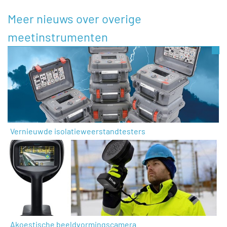
Meer nieuws over overige
meetinstrumenten
Vernieuwde isolatieweerstandtesters
Akoestische beeldvormingscamera