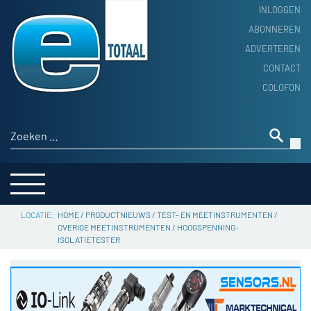
INLOGGEN
ABONNEREN
ADVERTEREN
HOME
CONTACT
PRODUCTNIEUWS
COLOFON
ACHTERGROND
ALGEMEEN NIEUWS
Zoeken naar:
THEMA’S
LEVERANCIERSGIDS
SERVICE
HOME
/
PRODUCTNIEUWS
/
TEST- EN MEETINSTRUMENTEN
/
OVERIGE MEETINSTRUMENTEN
/
HOOGSPENNING-
ISOLATIETESTER