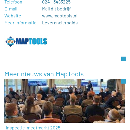
Telefoon
024 - 3483225
E-mail
Mail dit bedrijf
Website
www.maptools.nl
Meer informatie
Leveranciersgids
Meer nieuws van MapTools
Inspectie-meetmarkt 2025