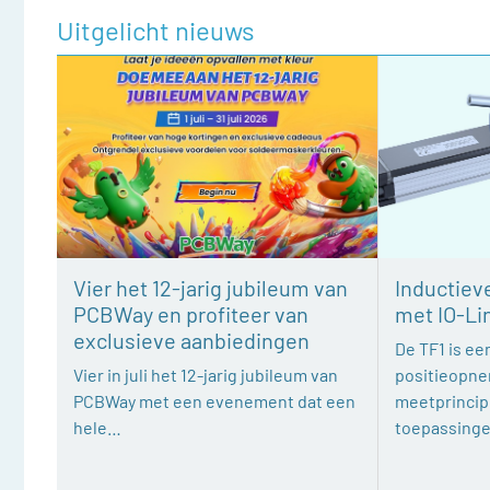
Uitgelicht nieuws
Vier het 12-jarig jubileum van
Inductiev
PCBWay en profiteer van
met IO-Li
exclusieve aanbiedingen
De TF1 is een
Vier in juli het 12-jarig jubileum van
positieopne
PCBWay met een evenement dat een
meetprincipe
hele…
toepassing