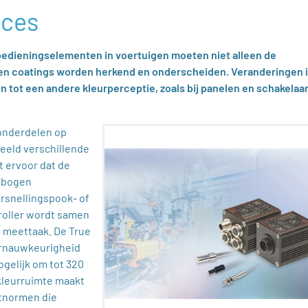
nces
bedieningselementen in voertuigen moeten niet alleen de
 en coatings worden herkend en onderscheiden. Veranderingen 
n tot een andere kleurperceptie, zoals bij panelen en schakelaar
onderdelen op
beeld verschillende
gt ervoor dat de
gebogen
ersnellingspook- of
roller wordt samen
 meettaak. De True
urnauwkeurigheid
ogelijk om tot 320
-kleurruimte maakt
tnormen die