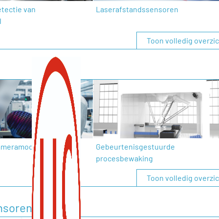
etectie van
Laserafstandssensoren
l
Toon volledig overzi
cameramodule
Gebeurtenisgestuurde
procesbewaking
Toon volledig overzi
ensoren