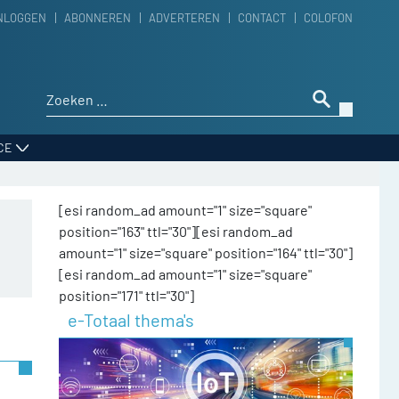
NLOGGEN
ABONNEREN
ADVERTEREN
CONTACT
COLOFON
Zoeken naar:
CE
[esi random_ad amount="1" size="square"
position="163" ttl="30"][esi random_ad
amount="1" size="square" position="164" ttl="30"]
[esi random_ad amount="1" size="square"
position="171" ttl="30"]
e-Totaal thema's