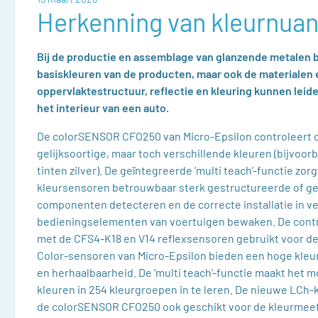
Herkenning van kleurnua
Bij de productie en assemblage van glanzende metalen 
basiskleuren van de producten, maar ook de materialen
oppervlaktestructuur, reflectie en kleuring kunnen leide
het interieur van een auto.
De colorSENSOR CFO250 van Micro-Epsilon controleert 
gelijksoortige, maar toch verschillende kleuren (bijvoor
tinten zilver). De geïntegreerde ‘multi teach’-functie zor
kleursensoren betrouwbaar sterk gestructureerde of 
componenten detecteren en de correcte installatie in v
bedieningselementen van voertuigen bewaken. De cont
met de CFS4-K18 en V14 reflexsensoren gebruikt voor de
Color-sensoren van Micro-Epsilon bieden een hoge kle
en herhaalbaarheid. De ‘multi teach’-functie maakt het m
kleuren in 254 kleurgroepen in te leren. De nieuwe LCh
de colorSENSOR CFO250 ook geschikt voor de kleurmee