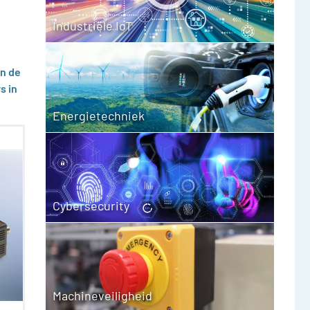
Industriële IoT
in de
s in
Energietechniek
Cybersecurity
Machineveiligheid