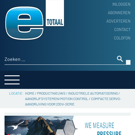
INLOGGEN
ABONNEREN
ADVERTEREN
HOME
CONTACT
PRODUCTNIEUWS
COLOFON
ACHTERGROND
ALGEMEEN NIEUWS
Zoeken naar:
THEMA’S
LEVERANCIERSGIDS
SERVICE
HOME
/
PRODUCTNIEUWS
/
INDUSTRIELE AUTOMATISERING
/
AANDRIJFSYSTEMEN/MOTION CONTROL
/
COMPACTE SERVO-
AANDRIJVING VOOR 230V-SERIE