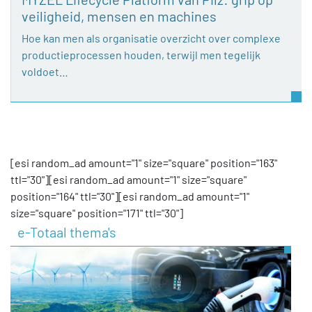
veiligheid, mensen en machines
Hoe kan men als organisatie overzicht over complexe
productieprocessen houden, terwijl men tegelijk
voldoet…
[esi random_ad amount="1" size="square" position="163"
ttl="30"][esi random_ad amount="1" size="square"
position="164" ttl="30"][esi random_ad amount="1"
size="square" position="171" ttl="30"]
e-Totaal thema's