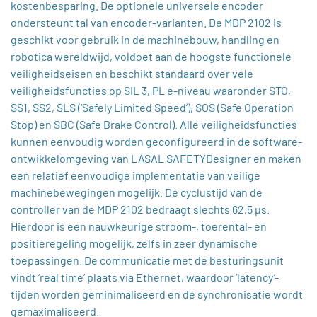
kostenbesparing. De optionele universele encoder
ondersteunt tal van encoder-varianten. De MDP 2102 is
geschikt voor gebruik in de machinebouw, handling en
robotica wereldwijd, voldoet aan de hoogste functionele
veiligheidseisen en beschikt standaard over vele
veiligheidsfuncties op SIL 3, PL e-niveau waaronder STO,
SS1, SS2, SLS (‘Safely Limited Speed’), SOS (Safe Operation
Stop) en SBC (Safe Brake Control). Alle veiligheidsfuncties
kunnen eenvoudig worden geconfigureerd in de software-
ontwikkelomgeving van LASAL SAFETYDesigner en maken
een relatief eenvoudige implementatie van veilige
machinebewegingen mogelijk. De cyclustijd van de
controller van de MDP 2102 bedraagt slechts 62,5 μs.
Hierdoor is een nauwkeurige stroom-, toerental- en
positieregeling mogelijk, zelfs in zeer dynamische
toepassingen. De communicatie met de besturingsunit
vindt ‘real time’ plaats via Ethernet, waardoor ‘latency’-
tijden worden geminimaliseerd en de synchronisatie wordt
gemaximaliseerd.