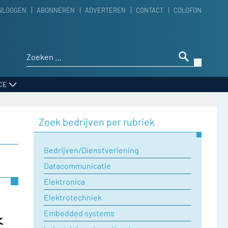
NLOGGEN
ABONNEREN
ADVERTEREN
CONTACT
COLOFON
Zoeken naar:
CE
Zoek bedrijven per rubriek
Bedrijven/Dienstverlening
Datacommunicatie
Elektronica
Elektrotechniek
Embedded systems