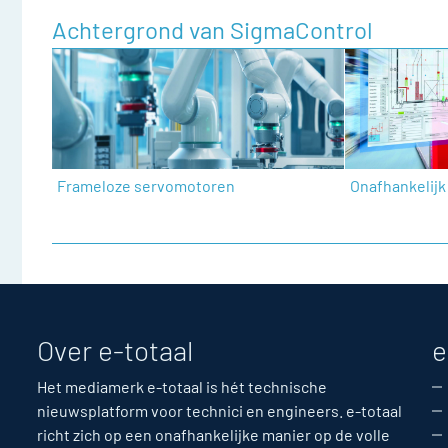
Achtergrond van SigmaControl
Frameloze servomotoren
Onafhankelij
Over e-totaal
e
Het mediamerk e-totaal is hét technische
nieuwsplatform voor technici en engineers. e-totaal
richt zich op een onafhankelijke manier op de volle