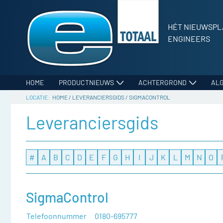
HÉT NIEUWSPL
ENGINEERS
HOME
PRODUCTNIEUWS
ACHTERGROND
AL
HOME
/
LEVERANCIERSGIDS
/
SIGMACONTROL
Leveranciersgids
#
A
B
C
D
E
F
G
H
I
J
K
L
M
N
O
SigmaControl
Telefoonnummer
0180-695777