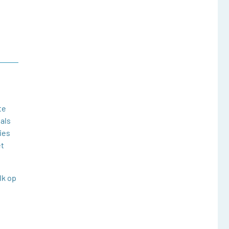
te
als
ies
et
lk op