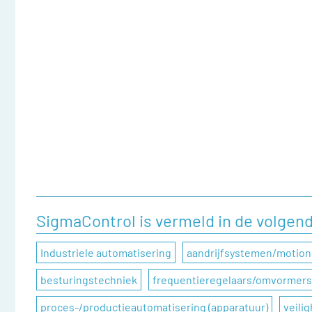
SigmaControl is vermeld in de volgen
Industriele automatisering
aandrijfsystemen/motion
besturingstechniek
frequentieregelaars/omvormers
proces-/productieautomatisering (apparatuur)
veili