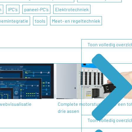
n
IPC's
paneel-PC's
Elektrotechniek
teemintegratie
tools
Meet- en regeltechniek
Toon volledig overzic
webvisualisatie
Complete motorsturing voor een to
drie assen
Toon volledig overzic