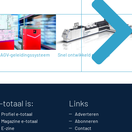
k AGV-geleidingssysteem
Snel ontwikkeld met hulp
-totaal is:
Links
Profiel e-totaal
Adverteren
Magazine e-totaal
Abonneren
E-zine
Contact