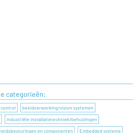
de categorieën:
 control
beeldverwerking/vision systemen
industriële installatietechniek/behuizingen
gheidsbesturingen en componenten
Embedded systems