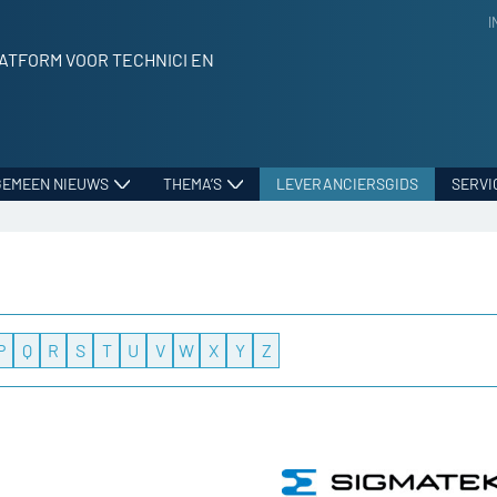
I
ATFORM VOOR TECHNICI EN
GEMEEN NIEUWS
THEMA’S
LEVERANCIERSGIDS
SERVI
P
Q
R
S
T
U
V
W
X
Y
Z