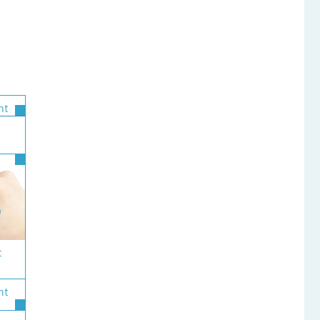
ht
t
ht