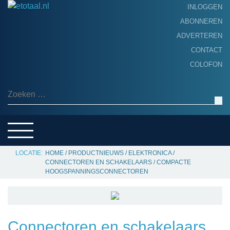
INLOGGEN
ABONNEREN
ADVERTEREN
HOME
CONTACT
PRODUCTNIEUWS
COLOFON
ACHTERGROND
ALGEMEEN NIEUWS
Zoeken naar:
THEMA’S
LEVERANCIERSGIDS
SERVICE
HOME
/
PRODUCTNIEUWS
/
ELEKTRONICA
/
CONNECTOREN EN SCHAKELAARS
/
COMPACTE
HOOGSPANNINGSCONNECTOREN
Connectoren en schakelaars