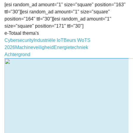
[esi random_ad amount="1" size="square" position="163"
ttl="30"][esi random_ad amount="1" size="square"
position="164" ttl="30"][esi random_ad amount="1"
size="square" position="171" ttl="30"]
e-Totaal thema's
Cybersecurity
Industriële IoT
Beurs WoTS
2026
Machineveiligheid
Energietechniek
Achtergrond