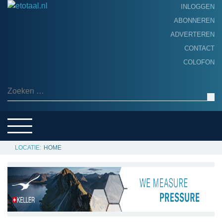
INLOGGEN
ABONNEREN
ADVERTEREN
HOME
CONTACT
PRODUCTNIEUWS
COLOFON
ACHTERGROND
ALGEMEEN NIEUWS
Zoeken naar:
THEMA’S
LEVERANCIERSGIDS
SERVICE
HOME