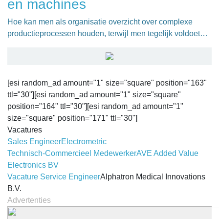
en machines
Hoe kan men als organisatie overzicht over complexe
productieprocessen houden, terwijl men tegelijk voldoet…
[esi random_ad amount="1" size="square" position="163"
ttl="30"][esi random_ad amount="1" size="square"
position="164" ttl="30"][esi random_ad amount="1"
size="square" position="171" ttl="30"]
Vacatures
Sales Engineer
Electrometric
Technisch-Commercieel Medewerker
AVE Added Value
Electronics BV
Vacature Service Engineer
Alphatron Medical Innovations
B.V.
Advertenties