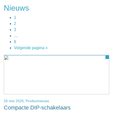
Nieuws
1
2
3
…
8
Volgende pagina »
26 mei 2026,
Productnieuws
Compacte DIP-schakelaars