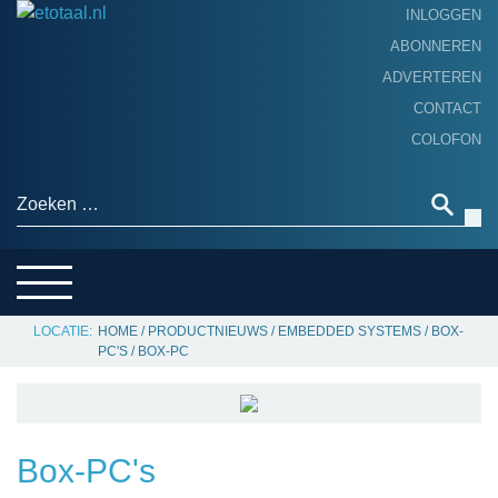
INLOGGEN
ABONNEREN
ADVERTEREN
HOME
CONTACT
PRODUCTNIEUWS
COLOFON
ACHTERGROND
ALGEMEEN NIEUWS
Zoeken naar:
THEMA’S
LEVERANCIERSGIDS
SERVICE
HOME
/
PRODUCTNIEUWS
/
EMBEDDED SYSTEMS
/
BOX-
PC'S
/
BOX-PC
Box-PC's