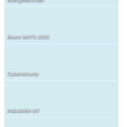
Beurs WoTS 2026
Cybersecurity
Industriële IoT