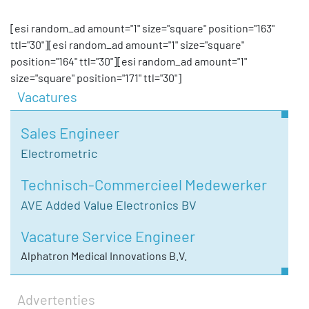
[esi random_ad amount="1" size="square" position="163"
ttl="30"][esi random_ad amount="1" size="square"
position="164" ttl="30"][esi random_ad amount="1"
size="square" position="171" ttl="30"]
Vacatures
Sales Engineer
Electrometric
Technisch-Commercieel Medewerker
AVE Added Value Electronics BV
Vacature Service Engineer
Alphatron Medical Innovations B.V.
Advertenties