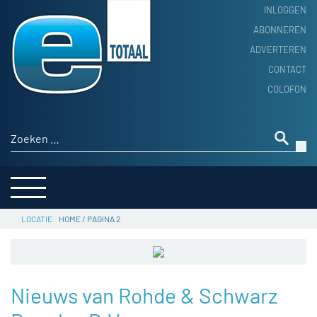
INLOGGEN
ABONNEREN
ADVERTEREN
HOME
CONTACT
PRODUCTNIEUWS
COLOFON
ACHTERGROND
ALGEMEEN NIEUWS
Zoeken naar:
THEMA’S
LEVERANCIERSGIDS
SERVICE
HOME
/
PAGINA 2
Nieuws van Rohde & Schwarz