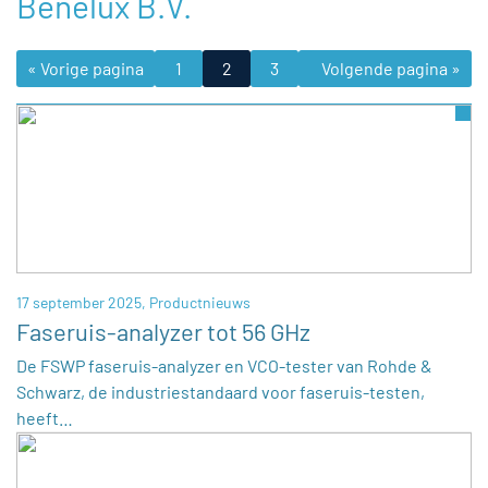
Benelux B.V.
« Vorige pagina
1
2
3
4
Volgende pagina »
…
8
17 september 2025,
Productnieuws
Faseruis-analyzer tot 56 GHz
De FSWP faseruis-analyzer en VCO-tester van Rohde &
Schwarz, de industriestandaard voor faseruis-testen,
heeft…