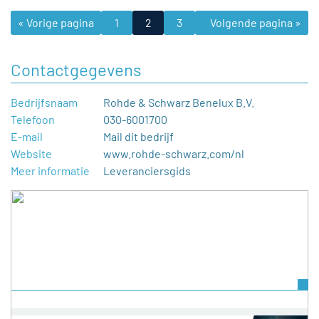
« Vorige pagina
1
2
3
4
Volgende pagina »
…
8
Contactgegevens
Bedrijfsnaam
Rohde & Schwarz Benelux B.V.
Telefoon
030-6001700
E-mail
Mail dit bedrijf
Website
www.rohde-schwarz.com/nl
Meer informatie
Leveranciersgids