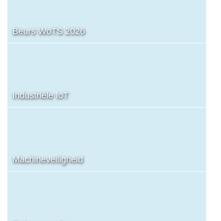
Beurs WoTS 2026
Industriële IoT
Machineveiligheid