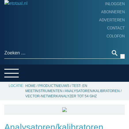
INLOGGEN
ABONNEREN
ADVERTEREN
HOME
CONTACT
PRODUCTNIEUWS
COLOFON
ACHTERGROND
ALGEMEEN NIEUWS
Zoeken naar:
THEMA’S
LEVERANCIERSGIDS
SERVICE
HOME
/
PRODUCTNIEUWS
/
TEST- EN
MEETINSTRUMENTEN
/
ANALYSATOREN/KALIBRATOREN
/
VECTOR-NETWERKANALYZER TOT 54 GHZ
Analysatoren/kalibratoren