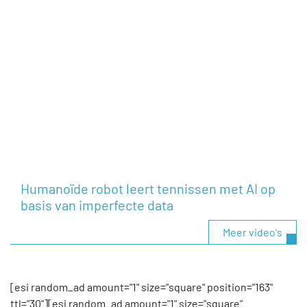
Humanoïde robot leert tennissen met AI op
basis van imperfecte data
Meer video's
[esi random_ad amount="1" size="square" position="163"
ttl="30"][esi random_ad amount="1" size="square"