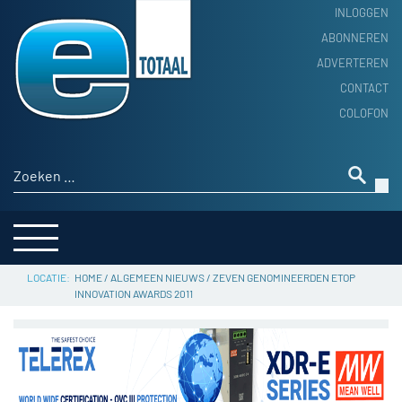
INLOGGEN
ABONNEREN
ADVERTEREN
HOME
CONTACT
PRODUCTNIEUWS
COLOFON
ACHTERGROND
ALGEMEEN NIEUWS
Zoeken naar:
THEMA’S
LEVERANCIERSGIDS
SERVICE
HOME
/
ALGEMEEN NIEUWS
/
ZEVEN GENOMINEERDEN ETOP
INNOVATION AWARDS 2011