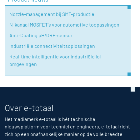
Nozzle-management bij SMT-productie
N-kanaal MOSFET's voor automotive toepassingen
Anti-Coating pH/ORP-sensor
Industriële connectiviteitsoplossingen
Real-time intelligentie voor industriële IoT-
omgevingen
Over e-totaal
Het mediamerk e-totaal is hét technische
nieuwsplatform voor technici en engineers. e-totaal richt
zich op een onafhankelijke manier op de volle breedte