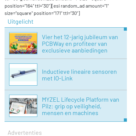
position="164" ttl="30"][esi random_ad amount="1"
size="square" position="171" ttl="30"]
Uitgelicht
Vier het 12-jarig jubileum van
PCBWay en profiteer van
exclusieve aanbiedingen
Inductieve lineaire sensoren
met IO-Link
MYZEL Lifecycle Platform van
Pilz: grip op veiligheid,
mensen en machines
Advertenties