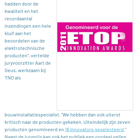
hadden door de
kwaliteit en het
recordaantal
inzendingen een hele
kluif aan het
beoordelen van de
elektrotechnische
producten”, vertelde
juryvoorzitter Aart de
Geus, werkzaam bij
TNO als
bouwinstallatiespecialist. “We hebben dan ook uiterst
kritisch naar de producten gekeken. Uiteindelijk zijn zeven
producten genomineerd en
16 Innovators geselecteerd
.”
Naast de juryprijs kan ook het publiek een oordeel vellen