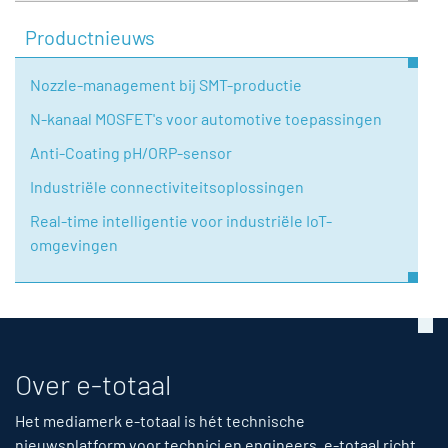
Productnieuws
Nozzle-management bij SMT-productie
N-kanaal MOSFET's voor automotive toepassingen
Anti-Coating pH/ORP-sensor
Industriële connectiviteitsoplossingen
Real-time intelligentie voor industriële IoT-
omgevingen
Over e-totaal
Het mediamerk e-totaal is hét technische
nieuwsplatform voor technici en engineers. e-totaal richt