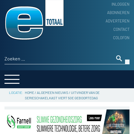
INLOGGEN
ABONNEREN
ADVERTEREN
HOME
CONTACT
PRODUCTNIEUWS
COLOFON
ACHTERGROND
ALGEMEEN NIEUWS
Zoeken naar:
THEMA’S
LEVERANCIERSGIDS
SERVICE
HOME
/
ALGEMEEN NIEUWS
/
UITVINDER VAN DE
SERIESCHAKELKAST VIERT 50E GEBOORTEDAG