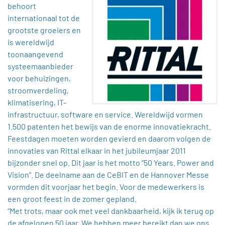
behoort
internationaal tot de
grootste groeiers en
is wereldwijd
toonaangevend
systeemaanbieder
voor behuizingen,
stroomverdeling,
klimatisering, IT-
infrastructuur, software en service. Wereldwijd vormen
1.500 patenten het bewijs van de enorme innovatiekracht.
Feestdagen moeten worden gevierd en daarom volgen de
innovaties van Rittal elkaar in het jubileumjaar 2011
bijzonder snel op. Dit jaar is het motto “50 Years. Power and
Vision”. De deelname aan de CeBIT en de Hannover Messe
vormden dit voorjaar het begin. Voor de medewerkers is
een groot feest in de zomer gepland.
“Met trots, maar ook met veel dankbaarheid, kijk ik terug op
de afgelopen 50 jaar. We hebben meer bereikt dan we ons