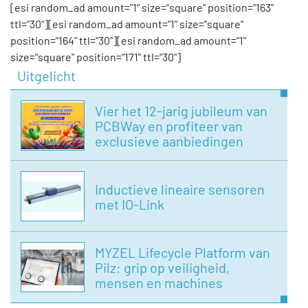
[esi random_ad amount="1" size="square" position="163"
ttl="30"][esi random_ad amount="1" size="square"
position="164" ttl="30"][esi random_ad amount="1"
size="square" position="171" ttl="30"]
Uitgelicht
Vier het 12-jarig jubileum van
PCBWay en profiteer van
exclusieve aanbiedingen
Inductieve lineaire sensoren
met IO-Link
MYZEL Lifecycle Platform van
Pilz: grip op veiligheid,
mensen en machines