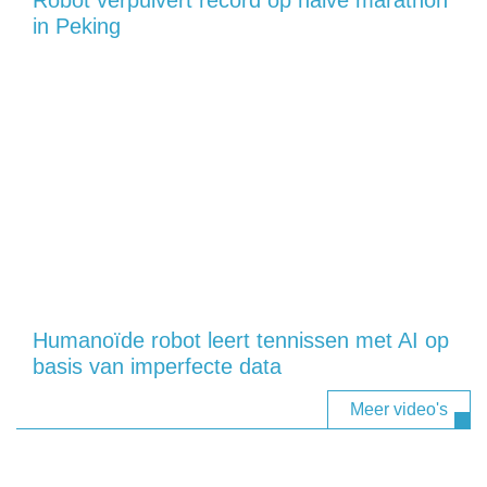
Robot verpulvert record op halve marathon
in Peking
Humanoïde robot leert tennissen met AI op
basis van imperfecte data
Meer video's