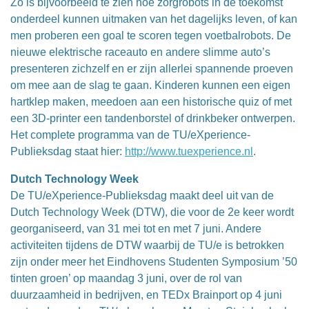
Zo is bijvoorbeeld te zien hoe zorgrobots in de toekomst
onderdeel kunnen uitmaken van het dagelijks leven, of kan
men proberen een goal te scoren tegen voetbalrobots. De
nieuwe elektrische raceauto en andere slimme auto’s
presenteren zichzelf en er zijn allerlei spannende proeven
om mee aan de slag te gaan. Kinderen kunnen een eigen
hartklep maken, meedoen aan een historische quiz of met
een 3D-printer een tandenborstel of drinkbeker ontwerpen.
Het complete programma van de TU/eXperience-
Publieksdag staat hier:
http://www.tuexperience.nl
.
Dutch Technology Week
De TU/eXperience-Publieksdag maakt deel uit van de
Dutch Technology Week (DTW), die voor de 2e keer wordt
georganiseerd, van 31 mei tot en met 7 juni. Andere
activiteiten tijdens de DTW waarbij de TU/e is betrokken
zijn onder meer het Eindhovens Studenten Symposium ’50
tinten groen’ op maandag 3 juni, over de rol van
duurzaamheid in bedrijven, en TEDx Brainport op 4 juni