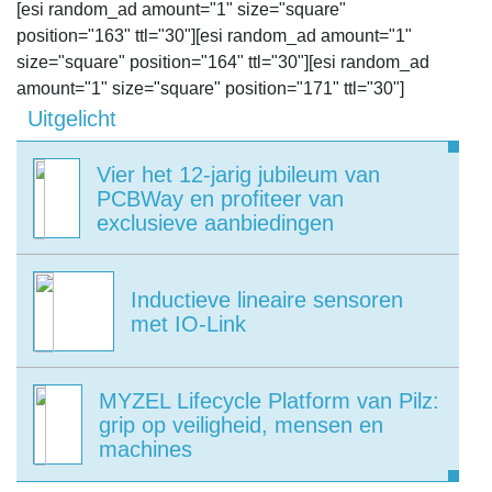
[esi random_ad amount="1" size="square"
position="163" ttl="30"][esi random_ad amount="1"
size="square" position="164" ttl="30"][esi random_ad
amount="1" size="square" position="171" ttl="30"]
Uitgelicht
Vier het 12-jarig jubileum van
PCBWay en profiteer van
exclusieve aanbiedingen
Inductieve lineaire sensoren
met IO-Link
MYZEL Lifecycle Platform van Pilz:
grip op veiligheid, mensen en
machines