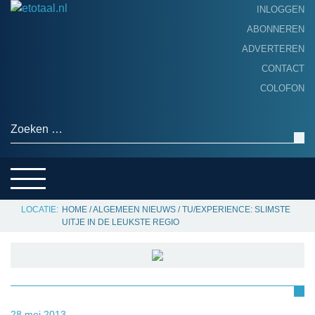
INLOGGEN
ABONNEREN
ADVERTEREN
HOME
CONTACT
PRODUCTNIEUWS
COLOFON
ACHTERGROND
ALGEMEEN NIEUWS
Zoeken naar:
THEMA’S
LEVERANCIERSGIDS
SERVICE
HOME
/
ALGEMEEN NIEUWS
/
TU/EXPERIENCE: SLIMSTE
UITJE IN DE LEUKSTE REGIO
28 mei 2013