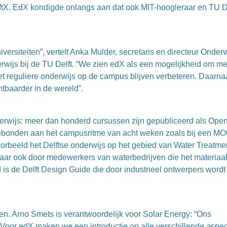
elftX. EdX kondigde onlangs aan dat ook MIT-hoogleraar en TU D
iversiteiten”, vertelt Anka Mulder, secretaris en directeur Onderw
erwijs bij de TU Delft. “We zien edX als een mogelijkheid om me
t reguliere onderwijs op de campus blijven verbeteren. Daarna
tbaarder in de wereld”.
derwijs: meer dan honderd cursussen zijn gepubliceerd als Ope
gebonden aan het campusritme van acht weken zoals bij een M
oorbeeld het Delftse onderwijs op het gebied van Water Treatme
maar ook door medewerkers van waterbedrijven die het materiaa
 is de Delft Design Guide die door industrieel ontwerpers wordt
n. Arno Smets is verantwoordelijk voor Solar Energy: “Ons
e. Voor edX maken we een introductie op alle verschillende aspe