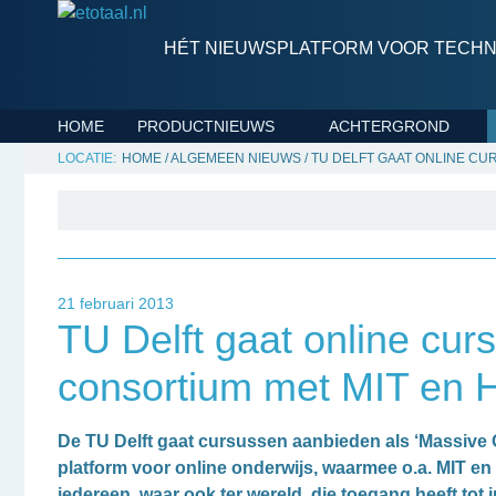
HÉT NIEUWSPLATFORM VOOR TECHNI
HOME
PRODUCTNIEUWS
ACHTERGROND
HOME
/
ALGEMEEN NIEUWS
/
TU DELFT GAAT ONLINE CU
21 februari 2013
TU Delft gaat online cur
consortium met MIT en 
De TU Delft gaat cursussen aanbieden als ‘Massive 
platform voor online onderwijs, waarmee o.a. MIT e
iedereen, waar ook ter wereld, die toegang heeft tot