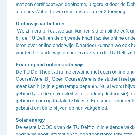
met een certificaat van deelname, uitgereikt door de D
alumnus Walter Lewin een cursus aan edX toevoegt.
Onderwijs verbeteren
“We zijn erg blij dat we aan kunnen sluiten bij de edX un
bij de TU Delft en de drijvende kracht achter online ond
leren over online onderwijs. Daardoor kunnen we ook he
worden het onderwijs en onderzoek van de TU Delft zich
Ervaring met online onderwijs
De TU Delft heeft al ruime ervaring met open online on
CourseWare. Bij Open CourseWare is de student niet 
maar kan hij zijn eigen tempo bepalen. Nu al wordt bijv
gebruikt aan de universiteit van Bandung (Indonesië), 
gebruiken om up-to-date te blijven. Een ander voorbeeld
gebruikt om bij te blijven op hun vakgebied.
Solar energy
De eerste MOOC’s van de TU Delft zijn inleidende vakke
onderwijs heeft internationaal een zeer sterke reputati