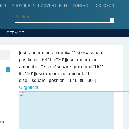
GEN
ABONNEREN
ADVERTEREN
CONTACT
COLOFON
Zoeken naar:
SERVICE
[esi random_ad amount="1" size="square"
position="163" ttl="30"][esi random_ad
amount="1" size="square" position="164"
ttl="30"][esi random_ad amount="1"
size="square" position="171" ttl="30"]
Uitgelicht
oor