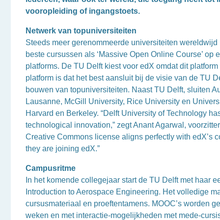
vooropleiding of ingangstoets.
Netwerk van topuniversiteiten
Steeds meer gerenommeerde universiteiten wereldwijd 
beste cursussen als ‘Massive Open Online Course’ op 
platforms. De TU Delft kiest voor edX omdat dit platform
platform is dat het best aansluit bij de visie van de TU
bouwen van topuniversiteiten. Naast TU Delft, sluiten A
Lausanne, McGill University, Rice University en Universi
Harvard en Berkeley. “Delft University of Technology has
technological innovation,” zegt Anant Agarwal, voorzitt
Creative Commons license aligns perfectly with edX’s 
they are joining edX.”
Campusritme
In het komende collegejaar start de TU Delft met haar 
Introduction to Aerospace Engineering. Het volledige 
cursusmateriaal en proeftentamens. MOOC’s worden geg
weken en met interactie-mogelijkheden met mede-cursis