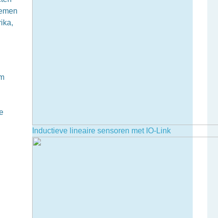
temen
ika,
Om
e
Inductieve lineaire sensoren met IO-Link