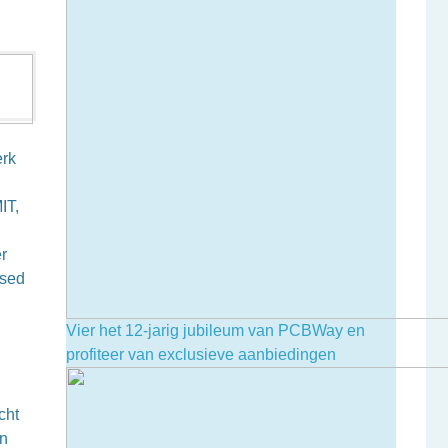
erk
IT,
r
ased
Vier het 12-jarig jubileum van PCBWay en
profiteer van exclusieve aanbiedingen
cht
en