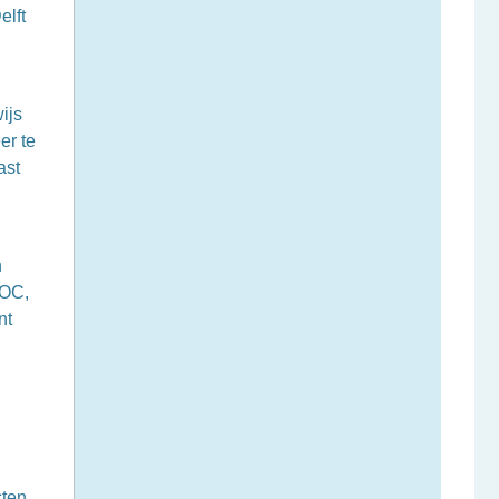
elft
ijs
er te
ast
n
OOC,
nt
l
cten