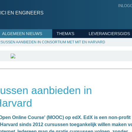
INLOG
CI EN ENGINEERS
ALGEMEEN NIEUWS
THEMA’S
LEVERANCIERSGIDS
RSUSSEN AANBIEDEN IN CONSORTIUM MET MIT EN HARVARD
sussen aanbieden in
Harvard
Open Online Course' (MOOC) op edX. EdX is een non-profit
n Harvard sinds 2012 cursussen toegankelijk willen maken v
 internet. Iedereen mag de gratis cursussen volgen, zonder